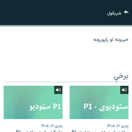
اړیکه
شريکول
دري پاڼه
Azadi English
خبرونه او راپورونه
راسره ملګري شئ
برخې
د ازادې اروپا/ ازادي راډيو ټولې پاڼې
زمری ۱۷, ۱۴۰۵
زمری ۱۷, ۱۴۰۵