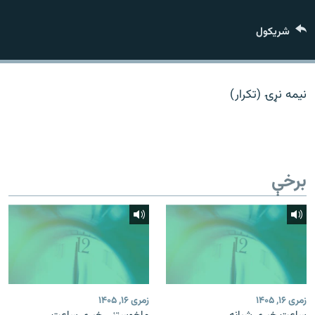
اړیکه
شريکول
دري پاڼه
Azadi English
نیمه نړۍ (تکرار)
راسره ملګري شئ
برخې
د ازادې اروپا/ ازادي راډيو ټولې پاڼې
زمری ۱۶, ۱۴۰۵
زمری ۱۶, ۱۴۰۵