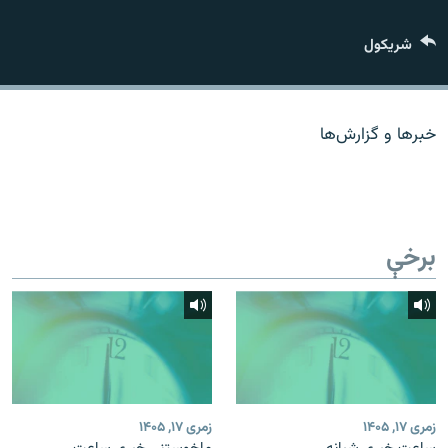
اړیکه
شريکول
دري پاڼه
Azadi English
خبرها و گزارش‌ها
راسره ملګري شئ
برخې
د ازادې اروپا/ ازادي راډيو ټولې پاڼې
زمری ۱۷, ۱۴۰۵
زمری ۱۷, ۱۴۰۵