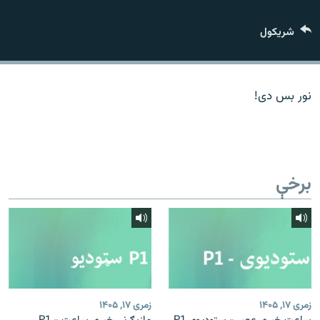
اړیکه
شريکول
دري پاڼه
Azadi English
نور بس دی!
راسره ملګري شئ
برخې
د ازادې اروپا/ ازادي راډيو ټولې پاڼې
زمری ۱۷, ۱۴۰۵
زمری ۱۷, ۱۴۰۵