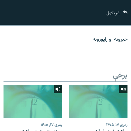
اړیکه
شريکول
دري پاڼه
Azadi English
خبرونه او راپورونه
راسره ملګري شئ
برخې
د ازادې اروپا/ ازادي راډيو ټولې پاڼې
زمری ۱۷, ۱۴۰۵
زمری ۱۷, ۱۴۰۵