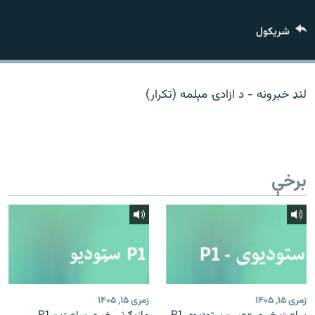
اړیکه
شريکول
دري پاڼه
Azadi English
لنډ خبرونه - د ازادۍ مېلمه (تکرار)
راسره ملګري شئ
برخې
د ازادې اروپا/ ازادي راډيو ټولې پاڼې
زمری ۱۵, ۱۴۰۵
زمری ۱۵, ۱۴۰۵