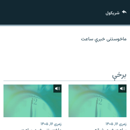
اړیکه
شريکول
دري پاڼه
Azadi English
ماخوستنی خبري ساعت
راسره ملګري شئ
برخې
د ازادې اروپا/ ازادي راډيو ټولې پاڼې
زمری ۱۶, ۱۴۰۵
زمری ۱۶, ۱۴۰۵