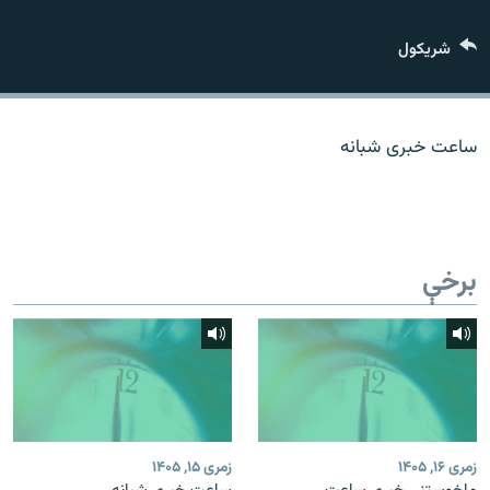
اړیکه
شريکول
دري پاڼه
Azadi English
ساعت خبری شبانه
راسره ملګري شئ
برخې
د ازادې اروپا/ ازادي راډيو ټولې پاڼې
زمری ۱۶, ۱۴۰۵
زمری ۱۵, ۱۴۰۵