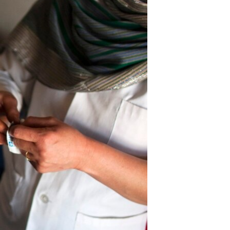
اړیکه