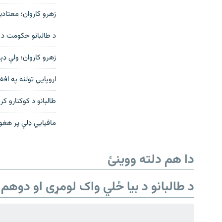
زهرو کاروان؛ معتادی
د طالبانو حکومت د ک
زهرو کاروان؛ ولې ډ
اروپايي ټولنه په اف
طالبانو د کوکنارو کر
مافیايي ډلې پر هغو
دري پاڼه
Azadi English
دا هم دلته ووینئ
راسره ملګري شئ
د طالبانو د بیا ځلي واک لومړی او دوهم 
د ازادې اروپا/ ازادي راډيو ټولې پاڼې