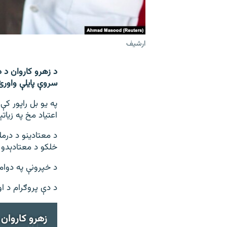
ارشیف
د زهرو کاروان د 
سروې پایلې واورئ
په یو بل راپور ک
اعتیاد مخ په زیات
د معتادینو د درم
خلکو د معتادېدو 
د خپرونې په دوام
د دې پروګرام د او
زهرو کاروان