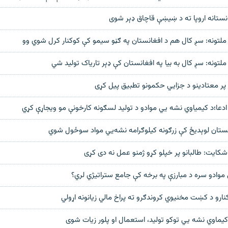
انستانه اروپا ته د ښیښې قاچاق ډېر شوی
 ملتونه: سږ کال هم د افغانستان په ګڼو سیمو کې کوکنار کرل شوي وو
ملتونه: سږ کال به بیا په افغانستان کې ډېر تاریاک تولید شي
و پر معتادینو د جزایي حکمونو تطبیق پیل کړی
ادعا؛د کیمیاوي نشه یي موادو د تولید لسګونه کارخونې مو ویجاړې کړي
انستان لوېدیځ کې زرګونه کیلوګرامه نشه‌یي مواد سوځول شوي
شکایت: طالبانو پر خپلو کړو ژمنو عمل نه دی کړی
ي موادو سره د مبارزې په برخه کې جامع ستراتیژي لري؟
ارو د کښت مخنیوي کروندګرو ته پراخ مالي زیانونه اړولي
کیماوي نشه یي توکو تولید، استعمال او پلور زیات شوی