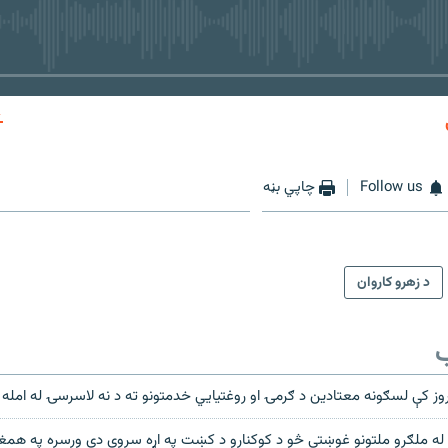
No media source currently available
EMBED
Follow us
چاپي بڼه
د زهرو کاروان
ب
مروز کې لسګونه معتادین د ګرمۍ او روغتیایي خدمتونو ته د نه لاسرسۍ له امله
نو له ملګرو ملتونو غوښتي څو د کوکنارو د کښت په اړه سروې دې ورسره په هم