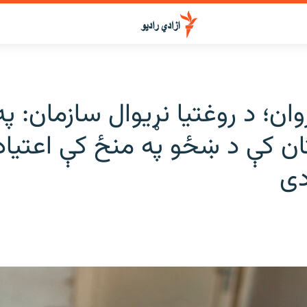
وان؛ د روغتیا نړیوال سازمان: په
ان کې د ښځو په منځ کې اعتیاد
دی