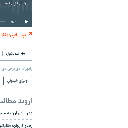
by
ازادي راډیو
26:27
بېل خپروونکی
شريکول
راپور له دې برخې دی.
اونېزې خپرونې
اړوند مطال
زهرو کاروان؛ په نی
زهرو کاروان؛ طالبا