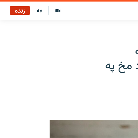
زنده
 مخ په