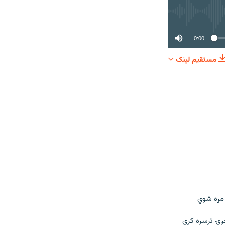
0:00
مستقیم لېنک
شریکول
 مړه شوي
غږۍ ترسره کړي