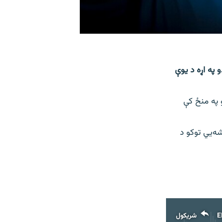
 په اړه د یوې
 په منځ کې
ه‌یي توکو د
E
شریکول