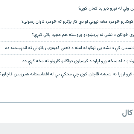
ن ولې له نورو ډېر بد ګمان کوي؟
وکنارو څومره مخه نیولې او دې کار بزګرو ته څومره تاوان رسولی؟
ېری ځوانان د نشې له پرېښودو وروسته هم مجرد پاتې کېږي؟
غانستان کې د نشه یي توکو له امله د ذهني ګډوډۍ زیاتوالي ته اندېښمنه ده
وندو د له منځه وړو لپاره د کیمیاوي دواګانو کارولو ته مخه کړې ده
 لارو اروپا ته ښیښه قاچاق کوي چې مخکې یې له افغانستانه هیرویین قاچاق 
کال