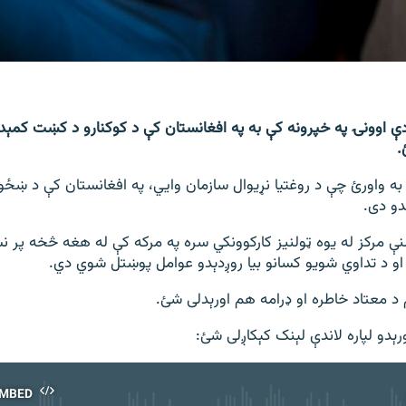
دې اوونۍ په خپرونه کې به په افغانستان کې د کوکنارو د کښت کمېدو
.
ې به واورئ چې د روغتیا نړیوال سازمان وایي، په افغانستان کې د ښځو
ېدو دی.
لنې مرکز له یوه ټولنیز کارکوونکي سره په مرکه کې له هغه څخه پر نش
او د تداوي شویو کسانو بیا روږدېدو عوامل پوښتل شوي دي.
 د معتاد خاطره او ډرامه هم اورېدلی شئ.
رېدو لپاره لاندې لېنک کېکاږلی شئ:
MBED