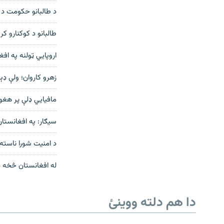
د طالبانو حکومت د ک
طالبانو د کوکنارو کر
اروپايي ټولنه په اف
زهرو کاروان؛ ولې ډ
مافیايي ډلې پر هغو
سیګار: په افغانستان
د امنیت شورا ناسته؛
له افغانستان څخه د 
دري پاڼه
Azadi English
دا هم دلته ووینئ
راسره ملګري شئ