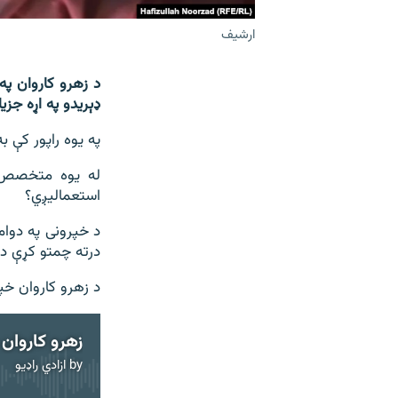
ارشیف
د زهرو کاروان په
ډېریدو په اړه جزی
په یوه راپور کې 
له یوه متخصص ډ
استعمالیږي؟
د خپرونی په دوام
درته چمتو کړې ده
د زهرو کاروان خپ
زهرو کاروان 
by
ازادي راډیو