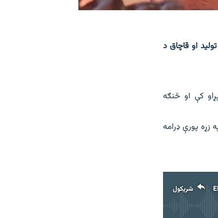
ولید او قاچاق د
او کې او څنګه
 زړه پورې ډرامه
E
شریکول