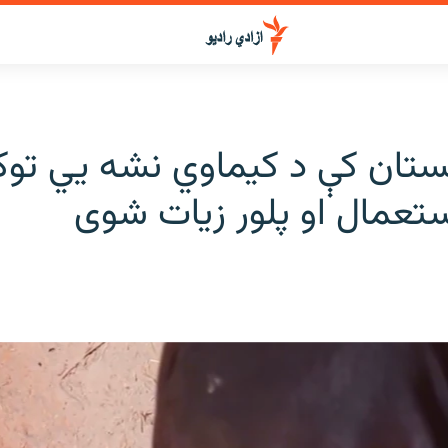
نستان کې د کیماوي نشه یي توک
ستعمال او پلور زیات شوی