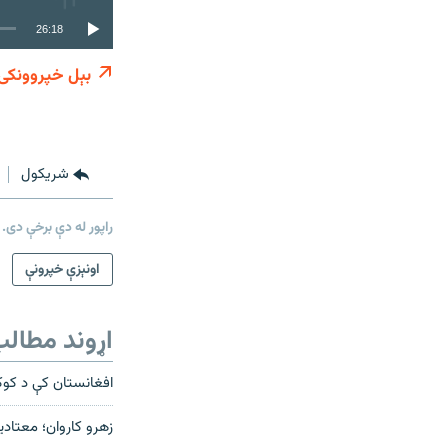
26:18
بېل خپروونکی
شريکول
راپور له دې برخې دی.
اونېزې خپرونې
اړوند مطال
افغانستان کې د کوکن
زهرو کاروان؛ معتادی