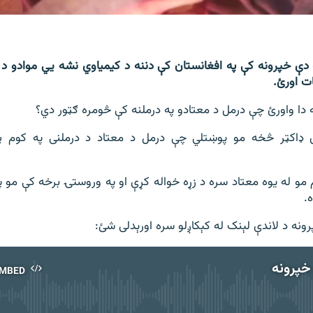
 دې خپرونه کې په افغانستان کې دننه د کیمیاوي نشه یي موادو د ت
ات اورئ.
به دا واورئ چې درمل د معتادو په درملنه کې څومره ګټور دي؟
اکټر څخه مو پوښتلي چې درمل د معتاد د درملنی په کوم پړ
 مو له یوه معتاد سره د زړه خواله کړې او په وروستۍ برخه کې مو په
.
رونه د لاندې لېنک له کېکاږلو سره اورېدلی شئ:
خپرونه
MBED
No media source currently available