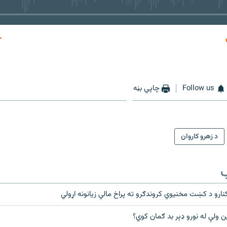
EMBED
Follow us
چاپي بڼه
د زهرو کاروان
ب
ارو د کښت مخنیوي کروندګرو ته پراخ مالي زیانونه اړولي
ن ولې له نورو ډېر بد ګمان کوي؟