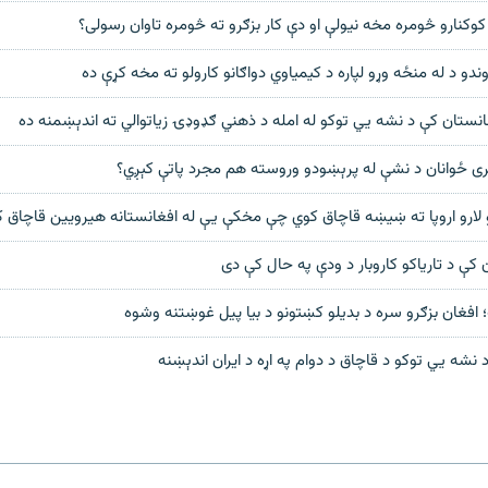
وکنارو څومره مخه نیولې او دې کار بزګرو ته څومره تاوان رسولی؟
وندو د له منځه وړو لپاره د کیمیاوي دواګانو کارولو ته مخه کړې ده
غانستان کې د نشه یي توکو له امله د ذهني ګډوډۍ زیاتوالي ته اندېښمنه ده
ېری ځوانان د نشې له پرېښودو وروسته هم مجرد پاتې کېږي؟
 لارو اروپا ته ښیښه قاچاق کوي چې مخکې یې له افغانستانه هیرویین قاچاق 
 کې د تارياکو کاروبار د ودې په حال کې دی
 افغان بزګرو سره د بدیلو کښتونو د بیا پيل غوښتنه وشوه
نشه یي توکو د قاچاق د دوام په اړه د ایران اندېښنه