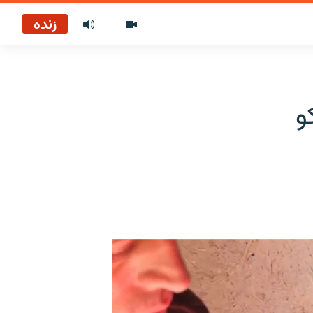
زنده
و