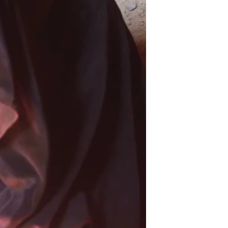
اړیکه