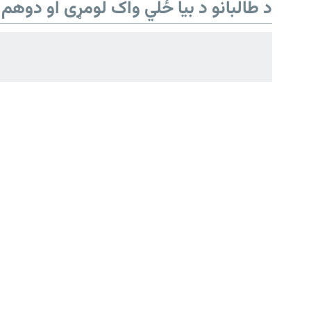
د طالبانو د بیا ځلي واک لومړی او دوهم 
د ازادې اروپا/ ازادي راډيو ټولې پاڼې