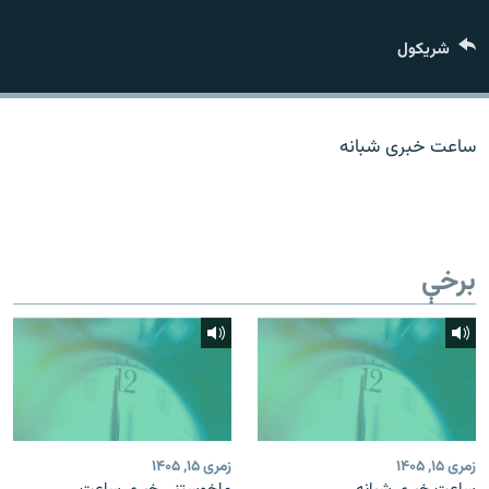
اړیکه
شريکول
دري پاڼه
Azadi English
ساعت خبری شبانه
راسره ملګري شئ
برخې
د ازادې اروپا/ ازادي راډيو ټولې پاڼې
زمری ۱۵, ۱۴۰۵
زمری ۱۵, ۱۴۰۵