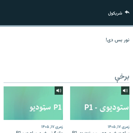
اړیکه
شريکول
دري پاڼه
Azadi English
نور بس دی!
راسره ملګري شئ
برخې
د ازادې اروپا/ ازادي راډيو ټولې پاڼې
زمری ۱۷, ۱۴۰۵
زمری ۱۷, ۱۴۰۵