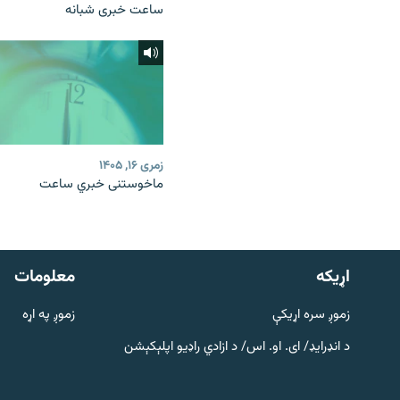
ساعت خبری شبانه
زمری ۱۶, ۱۴۰۵
ماخوستنی خبري ساعت
دري پاڼه
Azadi English
اړيکه
معلومات
راسره ملګري شئ
زموږ سره اړیکې
زموږ په اړه
د انډرایډ/ ای. او. اس/ د ازادي راډیو اپلېکېشن
د ازادې اروپا/ ازادي راډيو ټولې پاڼې