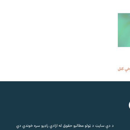
خې کتل
د دې سایټ د ټولو مطالبو حقوق له ازادي راډیو سره خوندي دي