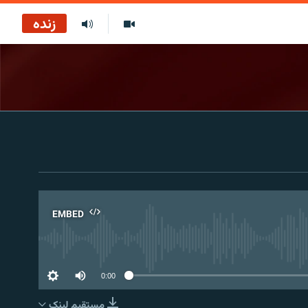
زنده
EMBED
No 
0:00
مستقیم لېنک