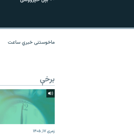
اړیکه
ماخوستنی خبري ساعت
برخې
زمری ۱۷, ۱۴۰۵