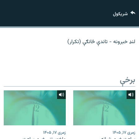
اړیکه
شريکول
دري پاڼه
Azadi English
لنډ خبرونه - تاندې څانګې (تکرار)
راسره ملګري شئ
برخې
د ازادې اروپا/ ازادي راډيو ټولې پاڼې
زمری ۱۷, ۱۴۰۵
زمری ۱۷, ۱۴۰۵