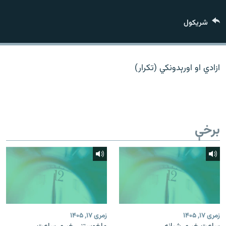
اړیکه
شريکول
دري پاڼه
Azadi English
ازادي او اورېدونکي (تکرار)
راسره ملګري شئ
برخې
د ازادې اروپا/ ازادي راډيو ټولې پاڼې
زمری ۱۷, ۱۴۰۵
زمری ۱۷, ۱۴۰۵