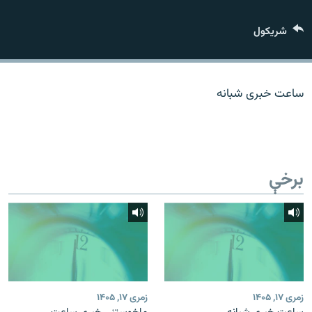
اړیکه
شريکول
دري پاڼه
Azadi English
ساعت خبری شبانه
راسره ملګري شئ
برخې
د ازادې اروپا/ ازادي راډيو ټولې پاڼې
زمری ۱۷, ۱۴۰۵
زمری ۱۷, ۱۴۰۵