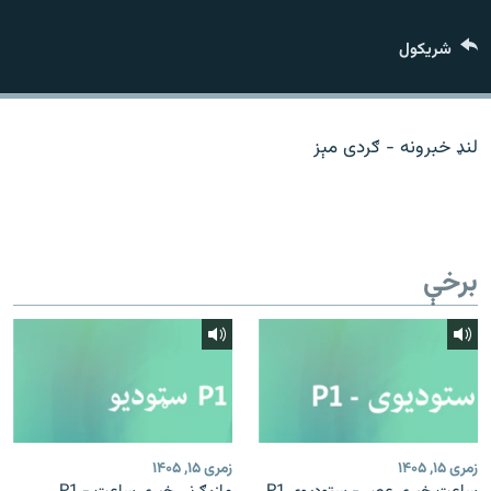
اړیکه
شريکول
دري پاڼه
Azadi English
لنډ خبرونه - ګردی مېز
راسره ملګري شئ
برخې
د ازادې اروپا/ ازادي راډيو ټولې پاڼې
زمری ۱۵, ۱۴۰۵
زمری ۱۵, ۱۴۰۵