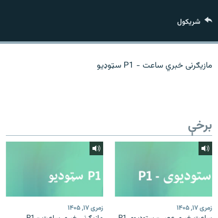
اړیکه
شريکول
دري پاڼه
Azadi English
مازیګرنی خبري ساعت - P1 سټوډیو
راسره ملګري شئ
برخې
د ازادې اروپا/ ازادي راډيو ټولې پاڼې
زمری ۱۷, ۱۴۰۵
زمری ۱۷, ۱۴۰۵