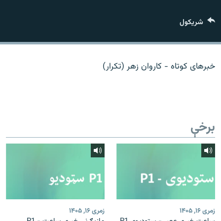
اړیکه
شريکول
دري پاڼه
Azadi English
خبرهای کوتاه - کاروان زهر (تکرار)
راسره ملګري شئ
برخې
د ازادې اروپا/ ازادي راډيو ټولې پاڼې
زمری ۱۶, ۱۴۰۵
زمری ۱۶, ۱۴۰۵