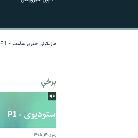
اړیکه
مازیګرنی خبري ساعت - P1 سټوډیو
برخې
زمری ۱۴, ۱۴۰۵