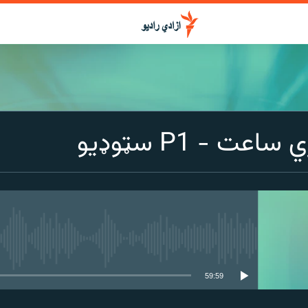
عت - P1 سټوډیو
media source currently available
59:59