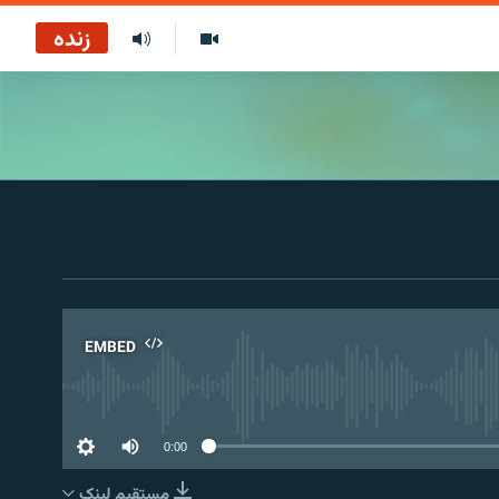
زنده
EMBED
No 
0:00
مستقیم لېنک