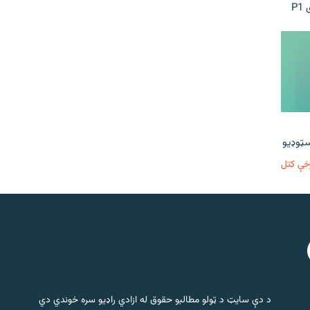
P
خې کتل
د دې سایټ د ټولو مطالبو حقوق له ازادي راډیو سره خوندي دي