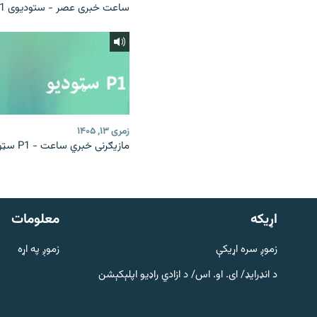
ساعت خبری عصر - ستودیوی P1
زمری ۱۳, ۱۴۰۵
مازیګرنی خبري ساعت - P1 سټوډیو
دري پاڼه
Azadi English
اړيکه
معلومات
راسره ملګري شئ
زموږ سره اړیکې
زموږ په اړه
د انډرایډ/ ای. او. اس/ د ازادي راډیو اپلېکېشن
د ازادې اروپا/ ازادي راډيو ټولې پاڼې