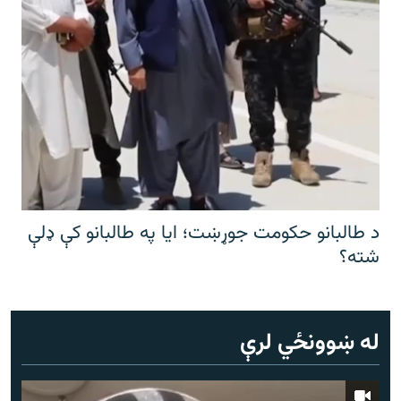
د طالبانو حکومت جوړښت؛ ایا په طالبانو کې ډلې
شته؟
له ښوونځي لرې