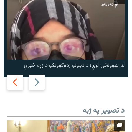
له ښوونځي لرې؛ د نجونو زده‌کوونکو د زړه خبرې
Next
Previous
slide
slide
د تصویر په ژبه