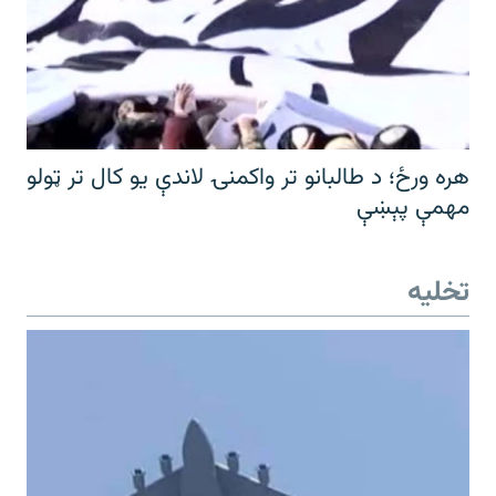
هره ورځ؛ د طالبانو تر واکمنۍ لاندې یو کال تر ټولو
مهمې پېښې
تخلیه