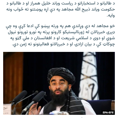
د طالبانو د استخباراتو د ریاست ویاند خلیل همراز او د طالبانو د
حکومت ویاند ذبیح الله مجاهد په دې اړه پوښتنو ته ځواب ونه
وایه.
خو مجاهد له دې وړاندې هم په ورته پېښو کې ادعا کړې وه چې
ډېری خبریالان له ژورنالیستیکو کارونو پرته په نورو تورونو نیول
شوي او دوی د اسلامي شریعت او د افغانستان د ملي ګټو په
چوکاټ کې د بیان ازادۍ او د خبریالانو فعالیتونو ته ژمن دي.