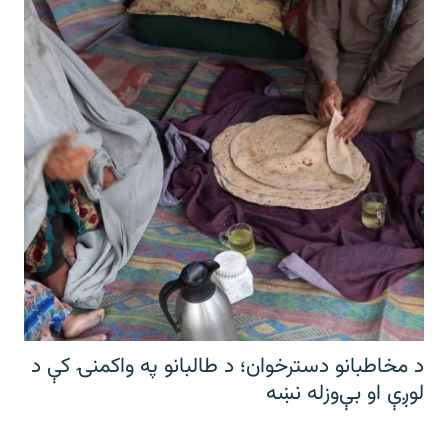
د مخاطبانو دسترخوان؛ د طالبانو په واکمنۍ کې د
لوږې او بې‌وزله نښه