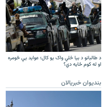
د طالبانو د بیا ځلي واک یو کال؛ عواید یې څومره
او له کوم ځایه دي؟
بندیوان خبریالان