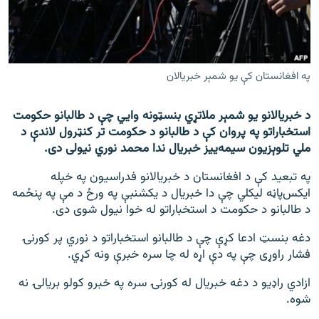
اړیکه
دري پاڼه
Azadi English
په افغانستان کې یو شمېر خبریالان
راسره ملګري شئ
د خبریالانو یو شمېر ملاتړي بنسټونه وايي چې د طالبانو حکومت
استخباراتو په پروان کې د طالبانو د حکومت تر کنټرول لاندې د
ملي تلوېزیون سیمه‌ییز خبریال ندا محمد نوري نیولی دی.
په تبعید کې د افغانستان د خبریالانو فدراسیون په خپله
د ازادې اروپا/ ازادي راډيو ټولې پاڼې
ایکس‌پاڼه لیکلي چې دا خبریال د یکشنبې په ورځ د مې په پنځمه
د طالبانو د حکومت د استخباراتو له خوا نیول شوی دی.
دغه بنسټ ادعا کړې چې د طالبانو استخباراتو د نوري پر کورنۍ
فشار راوړی چې په دې اړه له چا سره خبرې ونه کړي.
ازادي راډیو د دغه خبریال له کورنۍ سره په خبرو کولو بریالۍ نه
شوه.