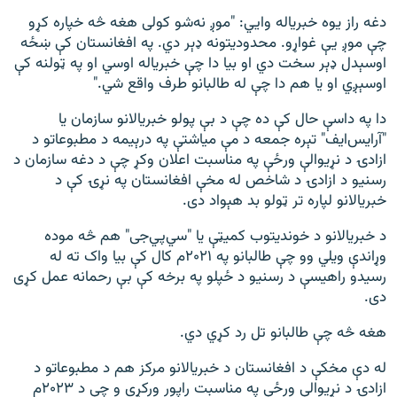
دغه راز یوه خبریاله وايي: "موږ نه‌شو کولی هغه څه خپاره کړو
چې موږ یې غواړو. محدودیتونه ډېر دي. په افغانستان کې ښځه
اوسېدل ډېر سخت دي او بیا دا چې خبریاله اوسي او په ټولنه کې
اوسېږي او یا هم دا چې له طالبانو طرف واقع شي."
دا په داسې حال کې ده چې د بې پولو خبریالانو سازمان یا
"آر‌ایس‌ایف" تېره جمعه د مې میاشتې په درېیمه د مطبوعاتو د
ازادۍ د نړیوالې ورځې په مناسبت اعلان وکړ چې د دغه سازمان د
رسنیو د ازادۍ د شاخص له مخې افغانستان په نړۍ کې د
خبریالانو لپاره تر ټولو بد هېواد دی.
د خبریالانو د خوندیتوب کميټې یا "سي‌پي‌جی" هم څه موده
وړاندې ویلي وو چې طالبانو په ۲۰۲۱م کال کې بیا واک ته له
رسیدو راهیسې د رسنیو د ځپلو په برخه کې بې رحمانه عمل کړی
دی.
هغه څه چې طالبانو تل رد کړي دي.
له دې مخکې د افغانستان د خبریالانو مرکز هم د مطبوعاتو د
ازادۍ د نړیوالې ورځې په مناسبت راپور ورکړی و چې د ۲۰۲۳م