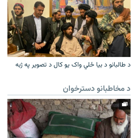
د طالبانو د بیا ځلي واک یو کال د تصویر په ژبه
د مخاطبانو دسترخوان