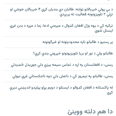
د بې پولې خبریالانو ټولنه: طالبان دې بندیان کړي ۴ خبریالان خوشې او
تړلي ۲ تلویزونونه فعالیت ته پرېږدي
ترکیه کې د یوه وژل افغان کډوال د مېرمنې ادعا: زما د مېړه د بدن غړي
ایستل شوي
پر رسنیو د طالبانو تازه محدودیتونه او غبرګونونه
طالبانو ولې د نور او بریا تلویزیونونو خپرونې بندې کړې؟
رسنۍ: د افغانستان په اړه د تماس سیمه ییزې ډلې جوړېدل ځنډیدلي
رسنۍ: طالبانو په نیمروز کې د داعش ډلې دوه تاجکستاني غړي نیولي
له پاکستانه د افغان کډوالو د ایستلو د دویم پړاو پیلېدو اندېښنې ډېرې
کړي
دا هم دلته ووینئ