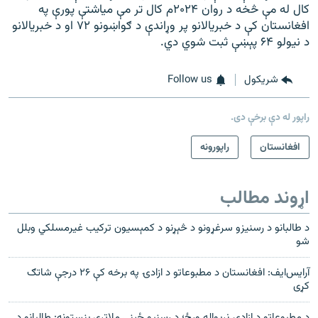
کال له مې څخه د روان ۲۰۲۴م کال تر مې میاشتې پورې په
افغانستان کې د خبریالانو پر وړاندې د ګواښونو ۷۲ او د خبریالانو
د نیولو ۶۴ پېښې ثبت شوي دي.
شريکول
Follow us
راپور له دې برخې دی.
افغانستان
راپورونه
اړوند مطالب
د طالبانو د رسنيزو سرغړونو د څېړنو د کمېسيون ترکیب غیرمسلکي وبلل
شو
آر‌ایس‌ایف: افغانستان د مطبوعاتو د ازادۍ په برخه کې ۲۶ درجې شاتګ
کړی
د مطبوعاتو د ازادۍ نړیواله ورځ؛ د رسنیو ځینې ملاتړي بنسټونه: طالبانو د