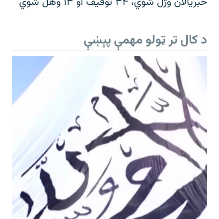
خبریالان وژل شوي، ۳۴ توقیف او ۱۳ وهل شوي
د کال تر ټولو مهمې پېښې