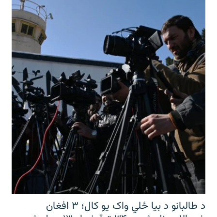
د طالبانو د بیا ځلي واک یو کال؛ ۳ افغان