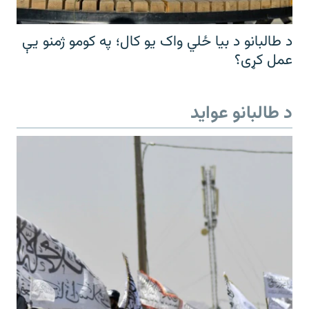
د طالبانو د بیا ځلي واک یو کال؛ په کومو ژمنو یې
عمل کړی؟
د طالبانو عواید