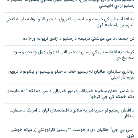
رسنیو ازادي اخیستې
په افغانستان کې د رسنیو سانسور، کنټرول، د خبریالانو توقیف او شکنجې
اندېښنې رامنځته کړي
نن جمعه، د مې میاشتې درېیمه د رسنیو د ازادۍ نړیواله ورځ ده
کریفو: په افغانستان کې رسنۍ او خبریالان له ډول ډول چلنجونو سره
مخامخ دي
رواداري سازمان: طالبان له رسنیو څخه د خپلو پالیسیو او پلانونو د ترویج
لپاره کار اخلي
یو شمېر افغان ښځینه خبریالانې: زموږ خبریالي داسې ده لکه " له ماینونو
ډکه ځمکه کې چې ګرځو"
د افغان رسنیو او خبریالانو په ملاتړ د افغانستان لپاره د امریکا د سفارت
ټینګار
"سي پي جي": طالبان دې د خوست ۳ رسنیز کارکوونکي ژر بېرته خوشې
کړي