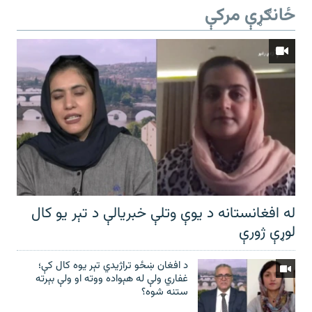
ځانګړې مرکې
له افغانستانه د یوې وتلې خبریالې د تېر يو کال
لوړې ژورې
د افغان ښځو تراژیدي تېر یوه کال کې؛
غفاري ولې له هېواده ووته او ولې بېرته
ستنه شوه؟