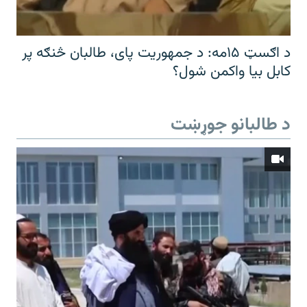
د اګسټ ۱۵مه: د جمهوریت پای، طالبان څنګه پر
کابل بیا واکمن شول؟
د طالبانو جوړښت