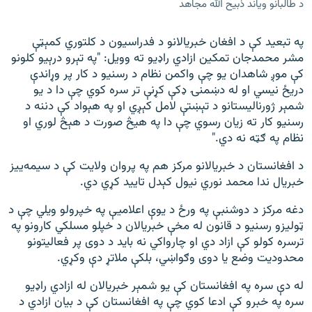
د طالبانو ویاند ذبیح الله مجاهد
په تبعید کې د افغان خبریالانو د فدراسیون د کلتوري کمېټې
مشر محمدجان تمکین ازادي راډيو ته وویل: "په تېرو درېیو کلونو
کې موږ شاهدان یو چې واکمن نظام د رسنیو د کار پر وړاندې
دریځ نیسي او له دښمنۍ ډکې کړنې تر سره کوي چې دا د یو
شمېر ژورنالیستانو د تېښتې لامل کېږي او په هېواد کې دننه د
رسنیو کار ته زیان رسوي چې دا په هیڅ صورت د هېڅ لوري او
نظام په ګټه نه دي."
د افغانستان د خبريالانو مرکز هم په پروان ولایت کې د سيمه‌ييز
خبريال ندا محمد نوري نيول کېدل تاييد کړي دي.
دغه مرکز د دوشنبې په ورځ د یوې اعلامیې په خپرولو ویلي چې د
ټولیزو رسنیو د قانون له مخې خبریالان د خپلو مسلکي کارونو په
ترسره کولو کې ازاد دي او چارواکي نه باید د دوی پر فعالیتونو
محدودیت وضع یا دوی وګواښي، بلکې ملاتړ دې وکړي.
له دې سره په افغانستان کې یو شمېر خبریالان له ازادي راډیو
سره په خبرو کې ادعا کوي چې په افغانستان کې د بیان ازادي د