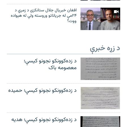
افغان خبریال جلال ستانکزی د زمري د
۲۴مې له جریاناتو وروسته ولې له هېواده
ووت؟
د زړه خبرې
د زده‌کوونکو نجونو کیسې؛
معصومه باک
د زده‌کوونکو نجونو کیسې؛ حمیده
د زده‌کوونکو نجونو کیسې؛ هدیه