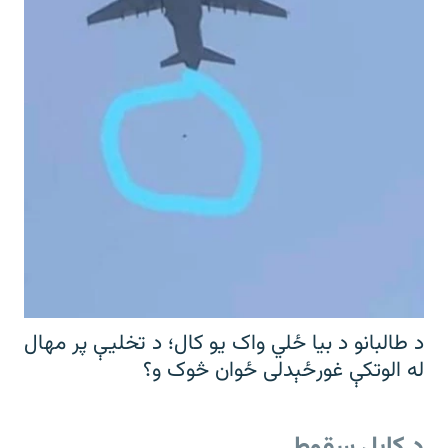
د طالبانو د بیا ځلي واک یو کال؛ د تخلیې پر مهال
له الوتکې غورځېدلی ځوان څوک و؟