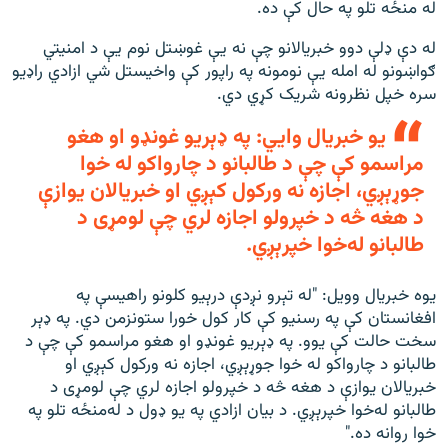
له منځه تلو په حال کې ده.
له دې ډلې دوو خبریالانو چې نه یې غوښتل نوم یې د امنیتي
ګواښونو له امله یې نومونه په راپور کې واخیستل شي ازادي راډیو
سره خپل نظرونه شریک کړي دي.
یو خبریال وايي: په ډېریو غونډو او هغو
مراسمو کې چې د طالبانو د چارواکو له خوا
جوړېږي، اجازه نه ورکول کېږي او خبریالان یوازې
د هغه څه د خپرولو اجازه لري چې لومړی د
طالبانو له‌خوا خپرېږي.
یوه خبریال وویل: "له تېرو نږدې درېیو کلونو راهیسې په
افغانستان کې په رسنیو کې کار کول خورا ستونزمن دي. په ډېر
سخت حالت کې یوو. په ډېریو غونډو او هغو مراسمو کې چې د
طالبانو د چارواکو له خوا جوړېږي، اجازه نه ورکول کېږي او
خبریالان یوازې د هغه څه د خپرولو اجازه لري چې لومړی د
طالبانو له‌خوا خپرېږي. د بیان ازادي په یو ډول د له‌منځه تلو په
خوا روانه ده."