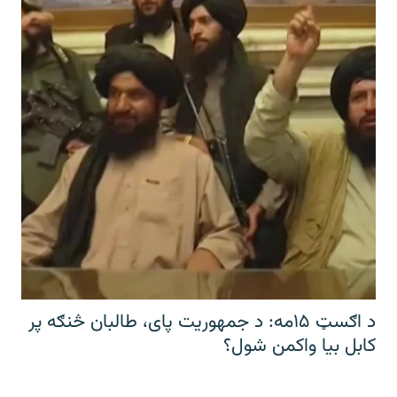
د اګسټ ۱۵مه: د جمهوریت پای، طالبان څنګه پر
کابل بیا واکمن شول؟