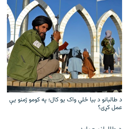
د طالبانو د بیا ځلي واک یو کال؛ په کومو ژمنو یې
عمل کړی؟