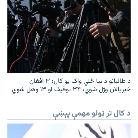
د طالبانو د بیا ځلي واک یو کال؛ ۳ افغان
خبریالان وژل شوي، ۳۴ توقیف او ۱۳ وهل شوي
د کال تر ټولو مهمې پېښې