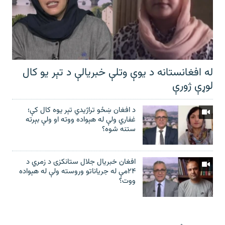
له افغانستانه د یوې وتلې خبریالې د تېر يو کال
لوړې ژورې
د افغان ښځو تراژیدي تېر یوه کال کې؛
غفاري ولې له هېواده ووته او ولې بېرته
ستنه شوه؟
افغان خبریال جلال ستانکزی د زمري د
۲۴مې له جریاناتو وروسته ولې له هېواده
ووت؟