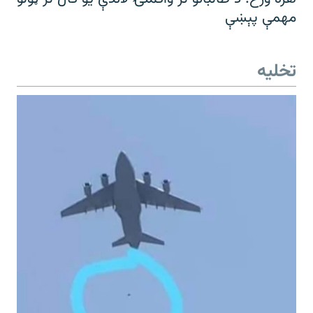
مهمې پېښې
تخلیه