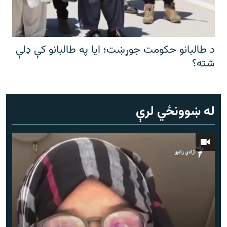
د طالبانو حکومت جوړښت؛ ایا په طالبانو کې ډلې
شته؟
له ښوونځي لرې