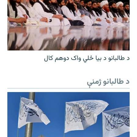
د طالبانو د بیا ځلي واک دوهم کال
د طالبانو ژمنې