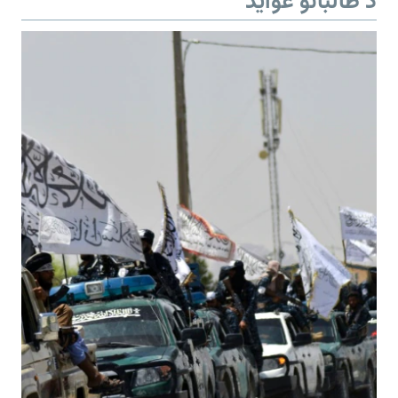
د طالبانو عواید