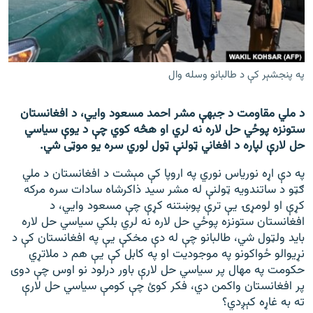
اړیکه
دري پاڼه
Azadi English
په پنجشېر کې د طالبانو وسله وال
راسره ملګري شئ
د ملي مقاومت د جبهې مشر احمد مسعود وایي، د افغانستان
ستونزه پوځي حل لاره نه لري او هڅه کوي چې د یوې سیاسي
حل لارې لپاره د افغاني ټولنې ټول لوري سره یو موټی شي.
په دې اړه نوریاس نوري په اروپا کې مېشت د افغانستان د ملي
د ازادې اروپا/ ازادي راډيو ټولې پاڼې
ګټو د ساتندویه ټولنې له مشر سید ذاکرشاه سادات سره مرکه
کړې او لومړۍ یې ترې پوښتنه کړې چې مسعود وایي، د
افغانستان ستونزه پوځي حل لاره نه لري بلکي سیاسي حل لاره
باید ولټول شي، طالبانو چې له دې مخکې یې په افغانستان کې د
نړیوالو ځواکونو په موجودیت او په کابل کې یې هم د ملاتړي
حکومت په مهال پر سیاسي حل لارې باور درلود نو اوس چې دوی
پر افغانستان واکمن دي، فکر کوئ چې کومې سیاسي حل لارې
ته به غاړه کېږدي؟