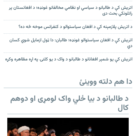
اتريش کې د طالبانو د سياسي او نظامي مخالفانو غونډه؛ د افغانستان پر
راتلونکي بحث دی
د اتريش پلازمېنه کې د افغان سياستوالو د کنفرانس موخه څه ده؟
اتريش کې د افغان سياستوالو غونډه؛ طالبان: دا ټول ازمايل شوي کسان
دي
اتريش کې يو شمېر افغانانو د طالبانو د واک د يو کلنۍ په اړه مظاهره وکړه
دا هم دلته ووینئ
د طالبانو د بیا ځلي واک لومړی او دوهم
کال