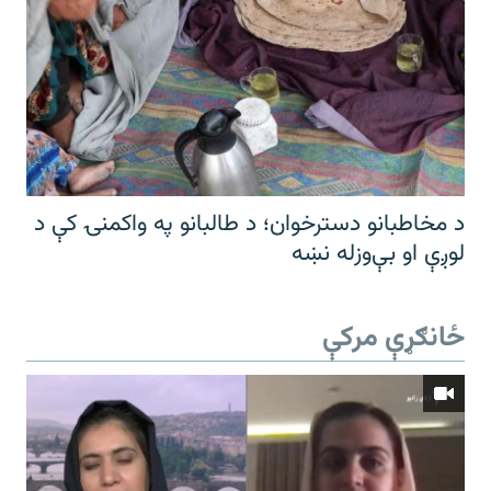
د مخاطبانو دسترخوان؛ د طالبانو په واکمنۍ کې د
لوږې او بې‌وزله نښه
ځانګړې مرکې