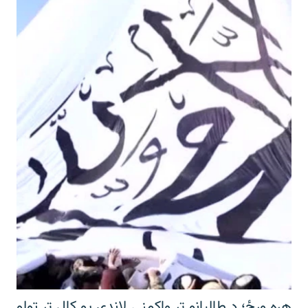
هره ورځ؛ د طالبانو تر واکمنۍ لاندې یو کال تر ټولو