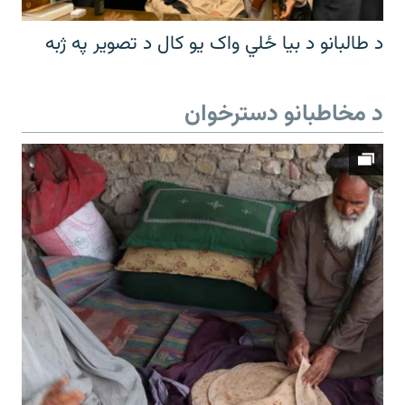
د طالبانو د بیا ځلي واک یو کال د تصویر په ژبه
د مخاطبانو دسترخوان