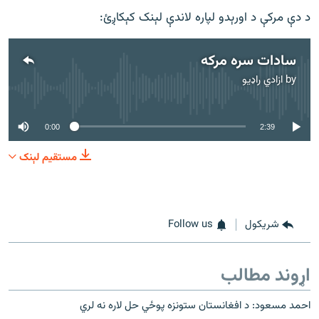
د دې مرکې د اورېدو لپاره لاندې لېنک کېکاږئ:
سادات سره مرکه
by
ازادي راډیو
No media source currently available
0:00
2:39
مستقیم لېنک
شريکول
Follow us
اړوند مطالب
احمد مسعود: د افغانستان ستونزه پوځي حل لاره نه لري