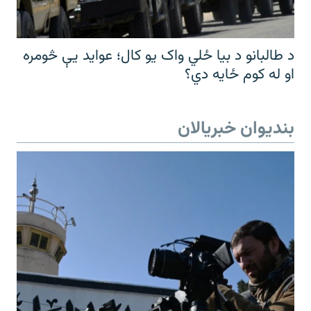
د طالبانو د بیا ځلي واک یو کال؛ عواید یې څومره
او له کوم ځایه دي؟
بندیوان خبریالان