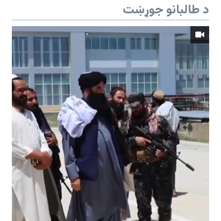
د طالبانو جوړښت