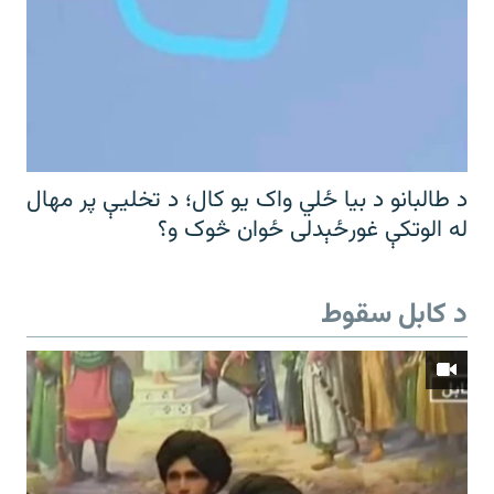
د طالبانو د بیا ځلي واک یو کال؛ د تخلیې پر مهال
له الوتکې غورځېدلی ځوان څوک و؟
د کابل سقوط