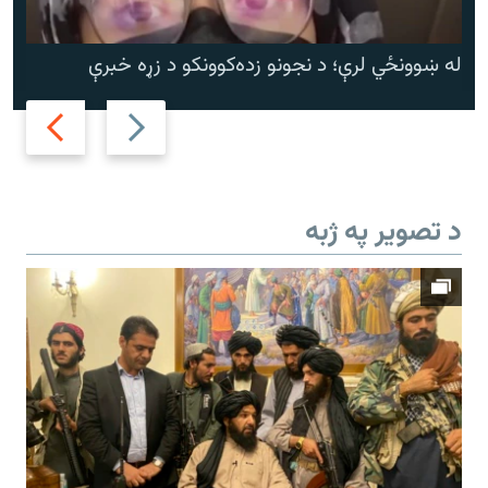
له ښوونځي لرې؛ د نجونو زده‌کوونکو د زړه خبرې
Next
Previous
slide
slide
د تصویر په ژبه