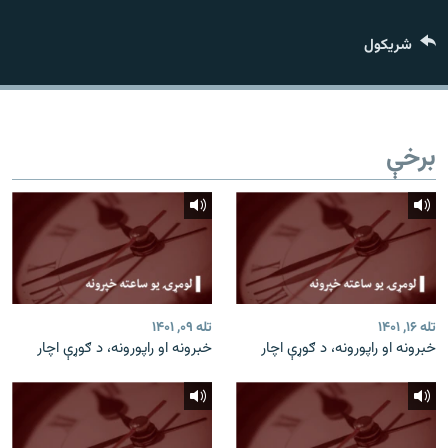
اړیکه
شريکول
دري پاڼه
Azadi English
برخې
راسره ملګري شئ
د ازادې اروپا/ ازادي راډيو ټولې پاڼې
تله ۱۶, ۱۴۰۱
تله ۰۹, ۱۴۰۱
خبرونه او راپورونه، د ګوړې اچار
خبرونه او راپورونه، د ګوړې اچار