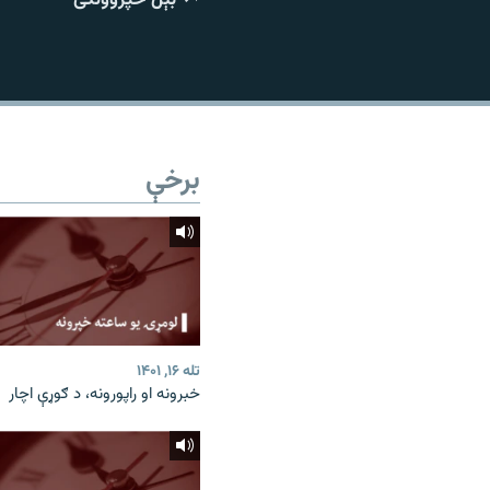
اړیکه
برخې
تله ۱۶, ۱۴۰۱
خبرونه او راپورونه، د ګوړې اچار