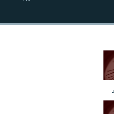
EMBED
ر