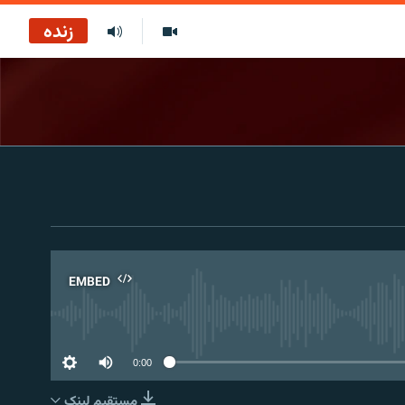
زنده
EMBED
No 
0:00
مستقیم لېنک