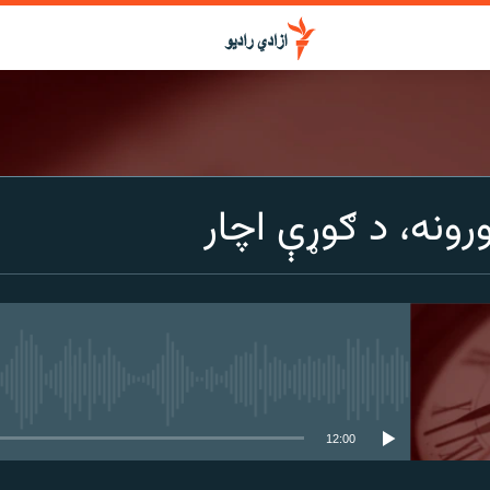
ورونه، د ګوړې اچار
media source currently available
12:00