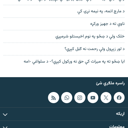
د مارچ اتمه، په نيمه نړۍ کې
ناوې ته د جهيز ورکړه
خلک ولې د ښځو په نوم اخيستلو شرمېږي
د لور زېږول ولې رحمت نه ګڼل کېږي؟
ايا ښځو ته په ميراث کې حق نه ورکول کېږي؟- د سلواغې ١٠مه
راسره ملګري شئ
اړيکه
معلومات