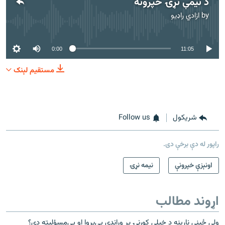
د نیمې نړۍ خپرونه
by
ازادي راډیو
No media source currently available
0:00
11:05
مستقیم لېنک
شريکول
Follow us
راپور له دې برخې دی.
اونېزې خپرونې
نیمه نړۍ
اړوند مطالب
ولې ځیني نارینه د خپلې کورنۍ پر وړاندې بې‌پروا او بې‌مسؤلیته دي؟