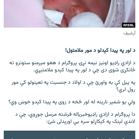
اړیکه
دري پاڼه
Azadi English
آرشیف
راسره ملګري شئ
د لور په پیدا کېدلو د مور ملامتول!
د ازادي راډیو اونیز نیمه نړۍ پروګرام د هغو مېرمنو ستونزو ته
ځانکړی شوی دی چې د لور په پیدا کېدو ملامتېږي.
د ازادې اروپا/ ازادي راډيو ټولې پاڼې
په پیل کې به واورئ چې د اولاد د جنسیت په تعینولو کې مور
رول لري؟
ولې یو شمېر نارینه له لور څخه د زوی په پیدا کېدو خوښ وي؟
دا پروګرام د ازادي راډیوخبریاله فرشته مرسل جوړوي، چې د
لاندې لېنک په کېکاږلو سره یې اورېدلی شئ: