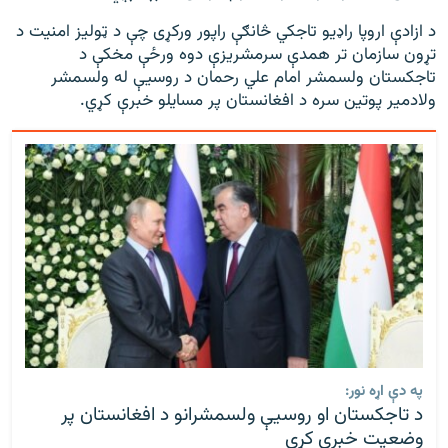
د ازادې اروپا راډیو تاجکي څانګې راپور ورکړی چې د ټولیز امنیت د
تړون سازمان تر همدې سرمشریزې دوه ورځې مخکې د
تاجکستان ولسمشر امام علي رحمان د روسیې له ولسمشر
ولادمیر پوتین سره د افغانستان پر مسایلو خبرې کړي.
په دې اړه نور:
د تاجکستان او روسیې ولسمشرانو د افغانستان پر
وضعیت خبرې کړي