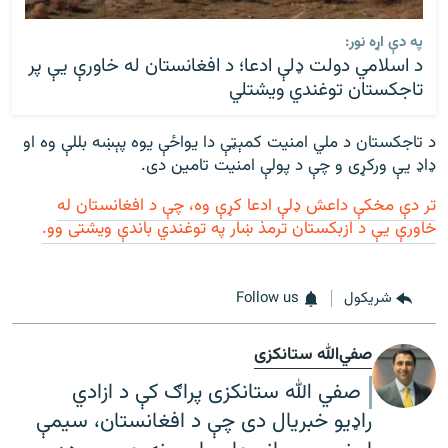
په دې اړه نور:
د اسلامي دولت ډلې ادعا؛ د افغانستان له خاورې يې پر
تاجکستان توغندي ويشتلي
د تاجکستان د ملي امنیت کمېټې دا یواځې یوه پېښه بللې وه او
ډاډ یې ورکړی و چې د پولې امنیت تامین دی.
تر دې مخکې داعش ډلې ادعا کړې وه، چې د افغانستان له
خاورې یې د ازبکستان ترمذ ښار په توغندي باندې ویشتی وو.
شريکول
Follow us
صفي‌الله ستانکزی
صفي الله ستانکزی پراګ کې د ازادي
راډیو خبریال دی چې د افغانستان، سیمې