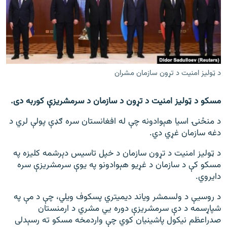
اړیکه
دري پاڼه
Azadi English
د ټولیز امنیت د تړون سازمان مشران
راسره ملګري شئ
مسکو د ټولیز امنیت د تړون د سازمان د سرمشریزې کوربه دی.
د منځنۍ اسیا هېوادونه چې له افغانستان سره ګډې پولې لري د
د ازادې اروپا/ ازادي راډيو ټولې پاڼې
دغه سازمان غړي دي.
د ټولیز امنیت د تړون سازمان د خپل تاسیس دېرشمه کلیزه په
مسکو کې د سازمان د غړیو هېوادونو په یوې سرمشریزې سره
دایروي.
د روسیې د ولسمشر ویاند دیمیتري پسکوف ویلي، چې د مې په
شپاړسمه د دې سرمشریزې دوره يي مشري د ارمنستان
صدراعظم نیکول پاشینیان کوي چې واردمخه مسکو ته رسېدلی