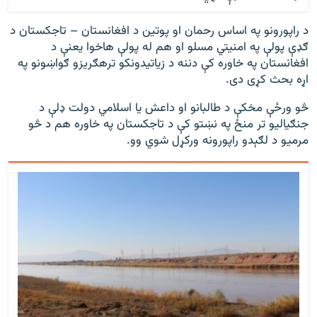
د راپورونو په اساس رحمان او پوتین د افغانستان – تاجکستان د
ګډې پولې په امنیتي مسلو او هم له پولې هاخوا یعنې د
افغانستان په خاوره کې دننه د زیاتیدونکو ترهګریزو ګواښونو په
اړه بحث کړی دی.
څو ورځې مخکې د طالبانو او داعش یا اسلامي دولت ډلې د
جنګیالیو تر منځ په نښتو کې د تاجکستان په خاوره هم د څو
مرمیو د لګېدو راپورونه ورکړل شوي وو.