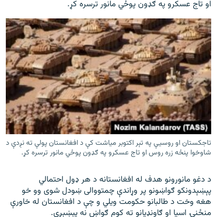
او تاج عسکرو په ګډون پوځي مانور ترسره کړ.
تاجکستان او روسیې په تېر اکتوبر میاشت کې د افغانستان پولې ته نږدې د
شاوخوا پنځه زره روس او تاج عسکرو په ګډون پوځي مانور ترسره کړ.
د دغو مانورونو هدف له افغانستانه د هر ډول احتمالي
پېښېدونکو ګواښونو پر وړاندې چمتووالی ښودل شوی وو خو
هغه وخت د طالبانو حکومت ویلي و چې د افغانستان له خاورې
منځنۍ اسیا او ګاونډیانو ته کوم ګواښ نه پېښېږي.