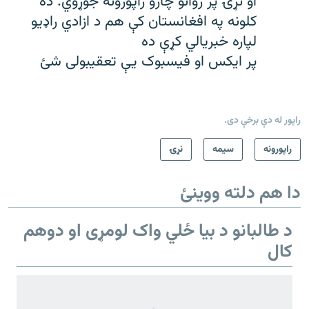
او نړۍ پر روانو چارو راپورونه جوړوي. ده
کلونه په افغانستان کې هم د ازادي راډیو
لپاره خبریالي کړې ده
پر ایکس او فیسبوک یې تعقیبولی شئ
راپور له دې برخې دی.
راپورونه
سيمه
نړۍ
دا هم دلته ووینئ
د طالبانو د بیا ځلي واک لومړی او دوهم
کال