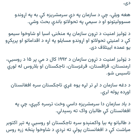
دی.
هغه ویلي، چې د سازمان په دې سرمشریزه کې به په اړوندو
مسوولیتونو او د سیمې په تحولاتو باندې بحث وشي.
د ټولیز امنیت د تړون سازمان په منځنۍ اسیا او شاوخوا سیمو
کې د امنیتي تحولاتو او اړوندو مسایلو په اړه د اقداماتو او پرېکړو
یو عمده اییتلاف دی.
د ټولیز امنیت د تړون سازمان د ۱۹۹۲ کال د مې پر ۱۵ د روسیې،
ارمنستان، قزاقستان، قرغزستان، تاجکستان او بلاروس له لوري
تاسیس شو.
د دغه سازمان د لږ تر لږه یوه غړي تاجکستان سره افغانستان
اوږده پوله لري.
د یاد سازمان دا سرمشریزه داسې وخت ترسره کېږي، چې په
افغانستان کې طالبان واک ته رسېدلي.
د طالبانو په بیا واکمنېدو سره تاجکستان او روسیې په تېر اکتوبر
میاشت کې د افغانستان پولې ته نږدې د شاوخوا پنځه زره روس