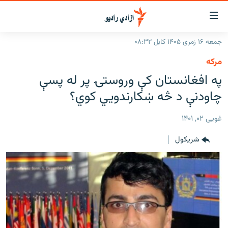
اسرسۍ
ړ
جمعه ۱۶ زمری ۱۴۰۵ کابل ۰۸:۳۲
ېنکونه
کورپاڼه
مرکه
صلي
راپورونه
په افغانستان کې وروستۍ پر له پسې
تن
خبرونه
افغانستان
چاودنې د څه ښکارندويي کوي؟
ه
رتلل
د خپرونو جدول
سیمه
افغانستان
صلي
غویی ۰۲, ۱۴۰۱
مرکې
نړۍ
منځنی ختیځ
ېنو
شريکول
ه
اونیزې خپرونې
نړۍ
رتلل
انځوریزه برخه
ټون
ورزش
اڼې
ه
د کډوالۍ بحران
راجعه
'کووېډ-۱۹'