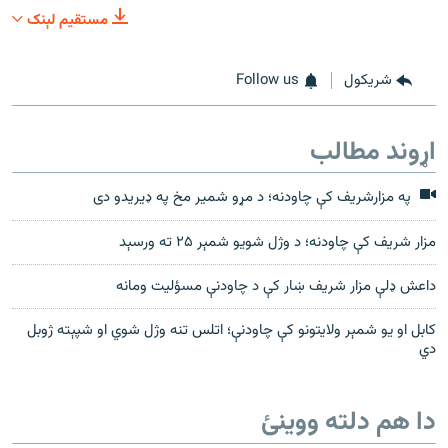
مستقیم لېنک
شريکول
Follow us
اړوند مطالب
په مزارشریف کې چاودنه؛ د مړو شمیر مخ په ډیریدو دی
مزار شريف کې چاودنه؛ د وژل شويو شمېر ۲۵ ته ورسېد
داعش ډلې مزار شريف ښار کې د چاودنې مسؤليت ومانه
کابل او يو شمېر ولايتونو کې چاودنې؛ اتلس تنه وژل شوي او شپېته ژوبل
دي
دا هم دلته ووینئ