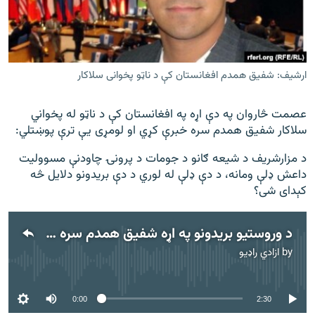
اړیکه
دري پاڼه
Azadi English
ارشيف: شفيق همدم افغانستان کې د ناټو پخوانی سلاکار
راسره ملګري شئ
عصمت څاروان په دې اړه په افغانستان کې د ناټو له پخواني
سلاکار شفیق همدم سره خبرې کړي او لومړی یې ترې پوښتلي:
د مزارشریف د شیعه ګانو د جومات د پرونۍ چاودنې مسوولیت
داعش ډلې ومانه، د دې ډلې له لوري د دې بریدونو دلایل څه
د ازادې اروپا/ ازادي راډيو ټولې پاڼې
کېدای شی؟
د وروستيو بريدونو په اړه شفيق همدم سره مرکه
by
ازادي راډیو
No media source currently available
0:00
2:30