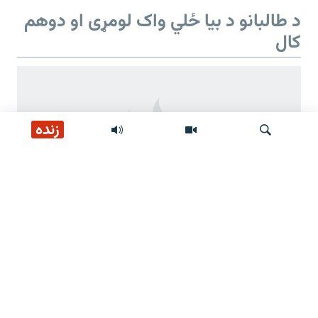
د طالبانو د بیا ځلي واک لومړی او دوهم
کال
زنده
لټون
د طالبانو د بیا ځلي واک دوهم کال
د طالبانو ژمنې