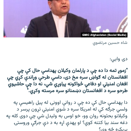
شاه حسین مرتضوي
دی وايي:
"زموږ تمه دا ده چې د پارلمان وکیلان په‎داسې حال کې چې
افغانستان له ګواښ سره مخ دی، داسې طرحې وړاندې کړي چې
افغان امنیتي او دفاعي ځواکونه پیاوړي شي، نه دا چې حاشیوي
طرحو سره د افغانستان دښمنانو سره مرسته وکړي."
دا په‎داسې حال کې ده چې د روانې اوونۍ له پیل راهیسې په
ولسي جرګه کې له امریکا سره د شوي امنیتي تړون پرسر د
وکیلانو بحثونه روان وو، خو اوس به ولیدل شي چې دوی کله په
دغه سند بیا کتنه کوي؟ او په‎دې اړه به د دې جرګې وروستۍ
پرېکړه څه وي؟