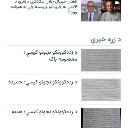
افغان خبریال جلال ستانکزی د زمري د
۲۴مې له جریاناتو وروسته ولې له هېواده
ووت؟
د زړه خبرې
د زده‌کوونکو نجونو کیسې؛
معصومه باک
د زده‌کوونکو نجونو کیسې؛ حمیده
د زده‌کوونکو نجونو کیسې؛ هدیه