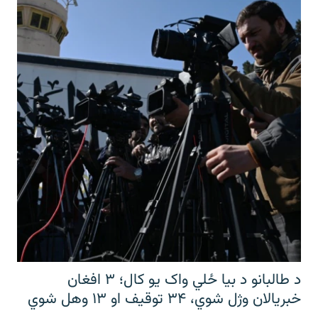
د طالبانو د بیا ځلي واک یو کال؛ ۳ افغان
خبریالان وژل شوي، ۳۴ توقیف او ۱۳ وهل شوي