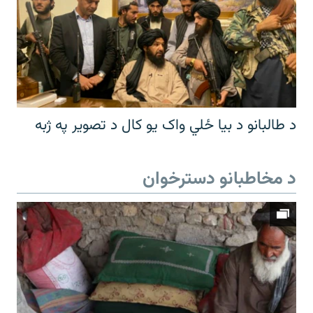
د طالبانو د بیا ځلي واک یو کال د تصویر په ژبه
د مخاطبانو دسترخوان