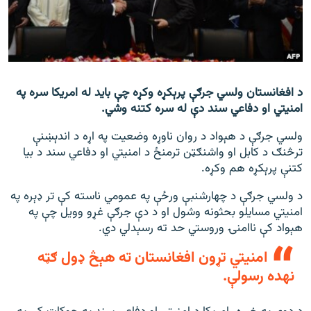
اړیکه
دري پاڼه
Azadi English
د افغانستان ولسي جرګې پرېکړه وکړه چې باید له امریکا سره په
امنیتي او دفاعي سند دې له سره کتنه وشي.
راسره ملګري شئ
ولسي جرګې د هېواد د روان ناوړه وضعیت په اړه د اندېښنې
ترڅنګ د کابل او واشنګټن ترمنځ د امنیتي او دفاعي سند د بیا
کتنې پرېکړه هم وکړه.
د ازادې اروپا/ ازادي راډيو ټولې پاڼې
د ولسي جرګې د چهارشنبې ورځې په عمومي ناسته کې تر ډېره په
امنیتي مسایلو بحثونه وشول او د دې جرګې غړو وویل چې په
هېواد کې ناامنۍ وروستي حد ته رسېدلي دي.
امنیتي تړون افغانستان ته هېڅ ډول ګټه
نه‎ده رسولې.