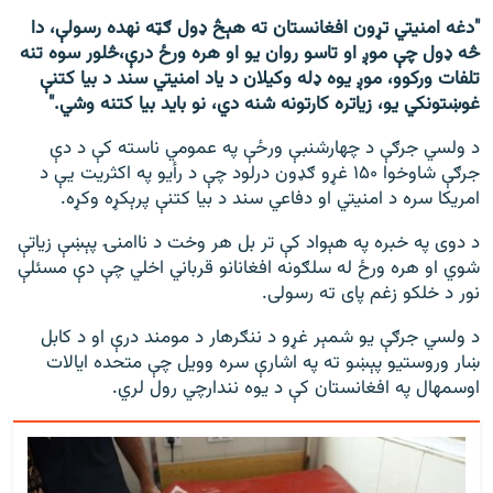
"دغه امنیتي تړون افغانستان ته هېڅ ډول ګټه نه‎ده رسولې، دا
څه ډول چې موږ او تاسو روان یو او هره ورځ درې،څلور سوه تنه
تلفات ورکوو، موږ يوه ډله وکیلان د ياد امنیتي سند د بیا کتنې
غوښتونکي یو، زیاتره کارتونه شنه دي، نو باید بیا کتنه وشي."
د ولسي جرګې د چهارشنبې ورځې په عمومي ناسته کې د دې
جرګې شاوخوا ۱۵۰ غړو ګډون درلود چې د رأیو په اکثریت یې د
امریکا سره د امنیتي او دفاعي سند د بیا کتنې پرېکړه وکړه.
د دوی په خبره په هېواد کې تر بل هر وخت د ناامنۍ پېښې زیاتې
شوي او هره ورځ له سلګونه افغانانو قرباني اخلي چې دې مسئلې
نور د خلکو زغم پای ته رسولی.
د ولسي جرګې يو شمېر غړو د ننګرهار د مومند درې او د کابل
ښار وروستیو پېښو ته په اشارې سره وویل چې متحده ایالات
اوس‎مهال په افغانستان کې د يوه نندارچي رول لري.