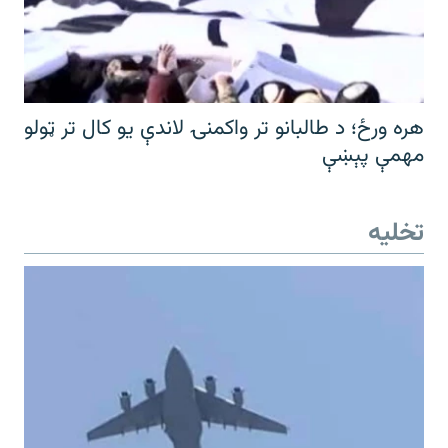
هره ورځ؛ د طالبانو تر واکمنۍ لاندې یو کال تر ټولو
مهمې پېښې
تخلیه