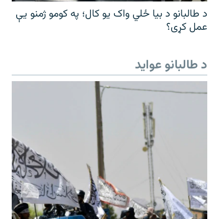
د طالبانو د بیا ځلي واک یو کال؛ په کومو ژمنو یې
عمل کړی؟
د طالبانو عواید