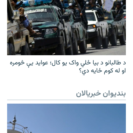
د طالبانو د بیا ځلي واک یو کال؛ عواید یې څومره
او له کوم ځایه دي؟
بندیوان خبریالان