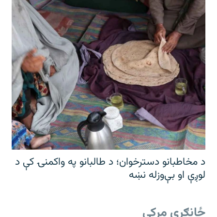
د مخاطبانو دسترخوان؛ د طالبانو په واکمنۍ کې د
لوږې او بې‌وزله نښه
ځانګړې مرکې