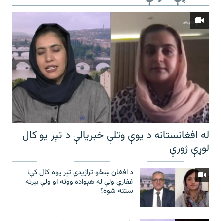
له افغانستانه د یوې وتلې خبریالې د تېر يو کال
لوړې ژورې
د افغان ښځو تراژیدي تېر یوه کال کې؛
غفاري ولې له هېواده ووته او ولې بېرته
ستنه شوه؟