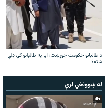
د طالبانو حکومت جوړښت؛ ایا په طالبانو کې ډلې
شته؟
له ښوونځي لرې