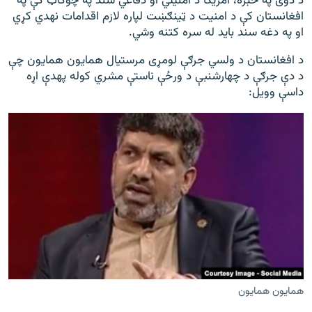
د دوی په خبره، امریکا د امنیتي او دفاعي سند په چوکاټ کې په
افغانستان کې د امنیت د ټینګښت لپاره لازم اقدامات نه‎دي کړي
او په دغه سند باید له سره کتنه وشي.
د افغانستان د ولسي جرګې لومړی مرستیال همایون همایون چې
د دې جرګې د چهارشنبې د ورځې ناستې مشري کوله په‎دې اړه
داسې وویل:
همایون همایون