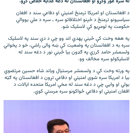
له سره غور وکړو او افغانستان له دغه عذابه خلاص کړو."
د افغانستان او امریکا ترمنځ امنیتي او دفاعي سند د افغان
سیاسیونو ترمنځ د ځېنو اختلافاتو سره ـ سره د ملي يووالي
حکومت په لومړیو کې لاسلیک شو.
په هغه وخت کې ځينې په‎دې اند وو چې د دې سند په لاسلیک
سره به د افغانستان په وضعیت کې ښه والی راشي، خو د پخواني
ولسمشر حامد کرزي په ګډون بیا ځينې نور د دغه سند له
لاسلیکولو سره مخالف وو.
په ورته وخت کې د ولسمشر مرستیال ویاند شاه حسین مرتضوي
بیا د امریکا سره شوی امنیتي او دفاعي تړون د افغانستان په ګټه
بولي او وايي چې د دغه سند له مخې امریکا متحده ایالات د
افغان امنیتي او دفاعي ځواکونو سره مرستې کوي.