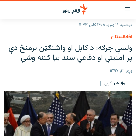
اسرسۍ
ړ
دوشنبه ۱۹ زمری ۱۴۰۵ کابل ۱۱:۴۳
ېنکونه
کورپاڼه
افغانستان
صلي
راپورونه
ولسي جرګه: د کابل او واشنګټن ترمنځ دې
تن
خبرونه
افغانستان
پر امنیتي او دفاعي سند بیا کتنه وشي
ه
رتلل
د خپرونو جدول
سیمه
افغانستان
صلي
وږی ۲۱, ۱۳۹۷
مرکې
نړۍ
منځنی ختیځ
ېنو
شريکول
ه
اونیزې خپرونې
نړۍ
رتلل
انځوریزه برخه
ټون
ورزش
اڼې
ه
د کډوالۍ بحران
راجعه
'کووېډ-۱۹'