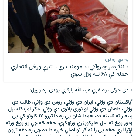
په دې اړه نور:
د ننګرهار چارواکي: د مومند درې د تېرې ورځې انتحاري
حمله کې ۶۸ تنه وژل شوي
د دې جرګې يوه غړي عبیدالله بارکزي په‎دې اړه وویل:
"پاکستان دې وژني، ایران دې وژني، روس دې وژني، طالب دې
وژني، داعش دې وژني او نورې بلاوې دې وژني، مګر امریکا سیل
بینه راته ناسته ده، همدا شان يې په دا تېرو ۱۷ کلونو کې یې
زموږ پوځ ته سل هلیکوپټرې ورنه‎کړې، هغه څه چې يو پوځ ورته
اړتیا لري هغه یې را نه کړ نو اصلي خبره دا ده چې په دغه تړون