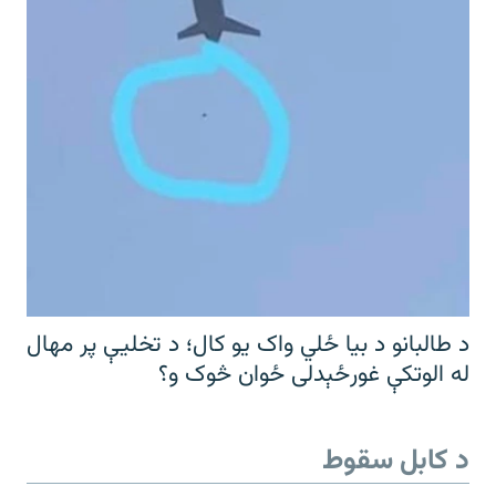
د طالبانو د بیا ځلي واک یو کال؛ د تخلیې پر مهال
له الوتکې غورځېدلی ځوان څوک و؟
د کابل سقوط