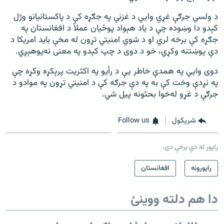
د ولسي جرګې غړي وايي د غزني په جګړه کې د پاکستانیانو وژل
کېدو دا وښوده چې د یاد هېواد پوځيان عملاً د افغانستان په
جګړه کې برخه لري او د شوي امنیتي تړون له مخې باید امریکا د
دې پوښتنه وکړي، خو د دوی د چپ کېدو په معنی نه‌پوهېږي.
دوی وايي په همدې خاطر يې د رأیو په اکثریت پرېکړه وکړه چې
په نږدې وخت کې به په دې جرګه کې د امنیتي تړون په موادو د
جرګې د غړو له‌خوا بحثونه پیل شي.
شريکول
Follow us
راپور له دې برخې دی.
راپورونه
افغانستان
دا هم دلته ووینئ