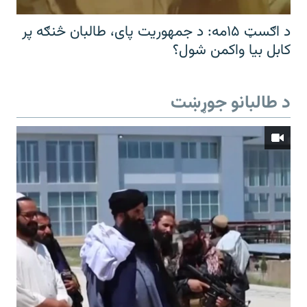
د اګسټ ۱۵مه: د جمهوریت پای، طالبان څنګه پر
کابل بیا واکمن شول؟
د طالبانو جوړښت