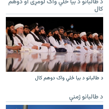
د طالبانو د بیا ځلي واک لومړی او دوهم
کال
د طالبانو د بیا ځلي واک دوهم کال
د طالبانو ژمنې