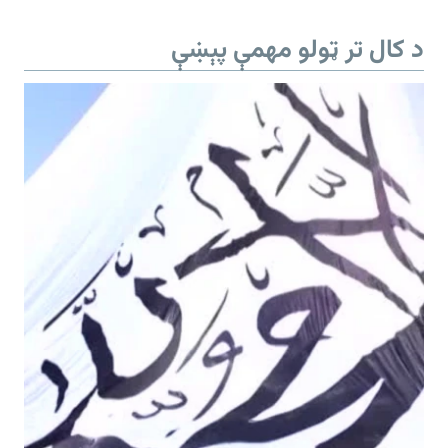
د کال تر ټولو مهمې پېښې