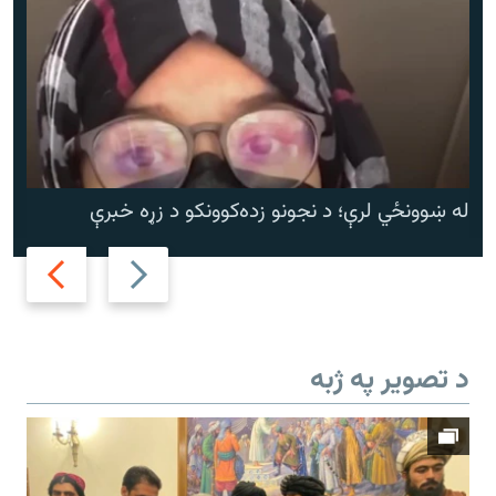
له ښوونځي لرې؛ د نجونو زده‌کوونکو د زړه خبرې
Next
Previous
slide
slide
د تصویر په ژبه