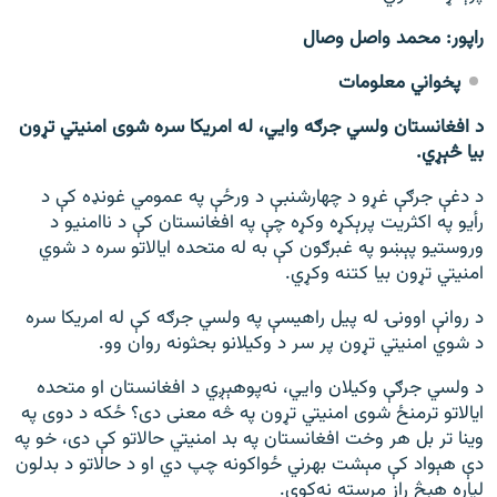
راپور: محمد واصل وصال
پخواني معلومات
د افغانستان ولسي جرګه وايي، له امریکا سره شوی امنیتي تړون
بیا څېړي.
د دغې جرګې غړو د چهارشنبې د ورځې په عمومي غونډه کې د
رأیو په اکثریت پرېکړه وکړه چې په افغانستان کې د ناامنیو د
وروستیو پېښو په غبرګون کې به له متحده ایالاتو سره د شوي
امنیتي تړون بیا کتنه وکړي.
د روانې اوونۍ له پیل راهیسې په ولسي جرګه کې له امریکا سره
د شوي امنیتي تړون پر سر د وکیلانو بحثونه روان وو.
د ولسي جرګې وکیلان وايي، نه‌پوهېږي د افغانستان او متحده
ایالاتو ترمنځ شوی امنیتي تړون په څه معنی دی؟ ځکه د دوی په
وینا تر بل هر وخت افغانستان په بد امنیتي حالاتو کې دی، خو په
دې هېواد کې مېشت بهرني ځواکونه چپ دي او د حالاتو د بدلون
لپاره هېڅ راز مرسته نه‌کوي.