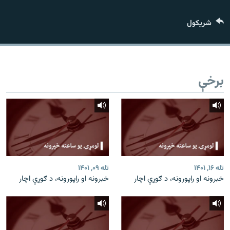
اړیکه
شريکول
دري پاڼه
Azadi English
برخې
راسره ملګري شئ
د ازادې اروپا/ ازادي راډيو ټولې پاڼې
تله ۱۶, ۱۴۰۱
تله ۰۹, ۱۴۰۱
خبرونه او راپورونه، د ګوړې اچار
خبرونه او راپورونه، د ګوړې اچار