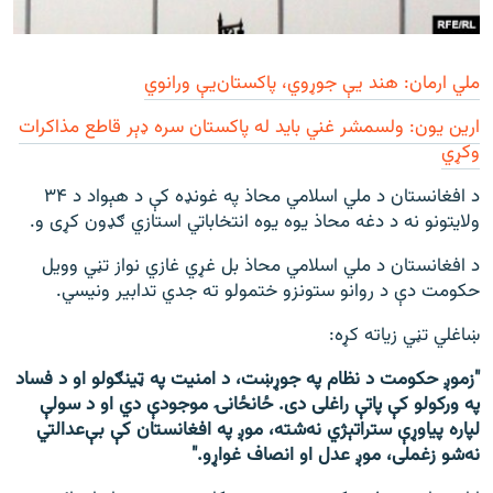
ملي ارمان: هند یې جوړوي، پاکستان‌یې ورانوي
ارین یون: ولسمشر غني باید له پاکستان سره ډېر قاطع مذاکرات
وکړي
د افغانستان د ملي اسلامي محاذ په غونډه کې د هېواد د ۳۴
ولایتونو نه د دغه محاذ یوه یوه انتخاباتي استازي ګډون کړی و.
د افغانستان د ملي اسلامي محاذ بل غړي غازي نواز تڼي وویل
حکومت دې د روانو ستونزو ختمولو ته جدي تدابیر ونیسي.
ښاغلي تڼي زیاته کړه:
"زموږ حکومت د نظام په جوړښت، د امنیت په ټینګولو او د فساد
په ورکولو کې پاتې راغلی دی. ځانځانۍ موجودې دي او د سولې
لپاره پیاوړې ستراتېژي نه‌شته، موږ په افغانستان کې بې‌عدالتي
نه‌شو زغملی، موږ عدل او انصاف غواړو."