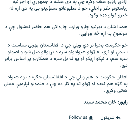
ازادي راډيو هڅه وکړه چې په دې هکله د جمهوري او اجرائیه
ریاستونو نظر واخلي، خو د مطبوعاتو مسؤلینو یې په دې اړه له
خبرو کولو ډډه وکړه.
همدا شان د بهرنیو چارو وزارت چارواکي هم حاضر نه‌شول چې د
موضوع په اړه څه ووايي.
خو حکومت پخوا تر دې ویلي چې د افغانستان بهرنی سیاست د
سیمې او نړۍ له ټولو هېوادونو سره د نړیوالو منل شویو اصولو
سره سم، د نېکو اړیکو او یو له بل سره د همکاریو پر اساس برابر
دی.
افغان حکومت دا هم ویلي چې د افغانستان جګړه د یوه هېواد
په ګټه هم نه‌ده او ټولو ته په کار ده چې د ختمولو لپاره‌یې عملي
هڅې وکړي.
راپور: خان محمد سیند
شريکول
Follow us