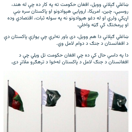
ښاغلي ګېلاني وویل، افغان حکومت ته په کار ده چې له هند،
روسیې، چین، امریکا، اروپايي هېوادونو او پاکستان سره ښې
اړیکې ولري او له دغو هېوادونو نه په سوله ثبات، اقتصادي وده
او پرمختګ کې ګټه واخلي.
ښاغلي ګېلاني دا هم وویل، دی باور نه‌لري چې یوازې پاکستان دې
د افغانستان د جنګ د دوام لامل وي.
دا په داسې حال کې ده چې افغان حکومت تل ویلي چې د
افغانستان د جنګ لامل د پاکستان له‌خوا د ترهګرو ملاتړ دی.