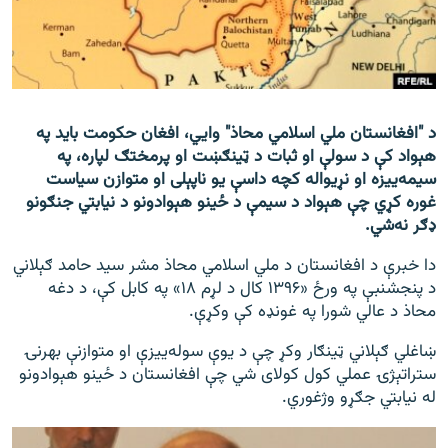
اړیکه
دري پاڼه
Azadi English
د "افغانستان ملي اسلامي محاذ" وايي، افغان حکومت باید په
هېواد کې د سولې او ثبات د ټینګښت او پرمختګ لپاره، په
راسره ملګري شئ
سیمه‌ییزه او نړیواله کچه داسې یو ناپېلی او متوازن سیاست
غوره کړي چې هېواد د سیمې د ځينو هېوادونو د نیابتي جنګونو
ډګر نه‌شي.
د ازادې اروپا/ ازادي راډيو ټولې پاڼې
دا خبرې د افغانستان د ملي اسلامي محاذ مشر سید حامد ګېلاني
د پنجشنبې په ورځ «۱۳۹۶ کال د لړم ۱۸» په کابل کې، د دغه
محاذ د عالي شورا په غونډه کې وکړې.
ښاغلي ګېلاني ټینګار وکړ چې د یوې سوله‌ییزې او متوازنې بهرنۍ
ستراتېژۍ عملي کول کولای شي چې افغانستان د ځینو هېوادونو
له نیابتي جګړو وژغوري.