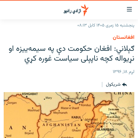
اسرسۍ
ړ
پنجشنبه ۱۵ زمری ۱۴۰۵ کابل ۰۸:۱۳
ېنکونه
کورپاڼه
افغانستان
صلي
راپورونه
ګېلاني: افغان حکومت دې په سیمه‌ییزه او
تن
خبرونه
افغانستان
نړیواله کچه ناپېلی سیاست غوره کړي
ه
رتلل
د خپرونو جدول
سیمه
افغانستان
صلي
لړم ۱۸, ۱۳۹۶
مرکې
نړۍ
منځنی ختیځ
ېنو
شريکول
ه
اونیزې خپرونې
نړۍ
رتلل
انځوریزه برخه
ټون
ورزش
اڼې
ه
د کډوالۍ بحران
راجعه
'کووېډ-۱۹'