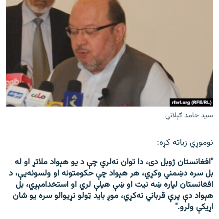
سید حامد ګېلاني
نوموړي زیاته کړه:
"افغانستان ژوبل دی، دا توان نه‌لري چې د یو هېواد ملاتړ او له
بل سره دښمني وکړي، هر هېواد چې حکومتونه او ولسونه‌یې، د
افغانستان لپاره ښه نیت او ښې هیلې لري او استخدامېږي، بل
هېواد دې پرې قرباني نه‌کړي، موږ باید ټولو نړیوالو سره یو شان
اړیکې ولرو."