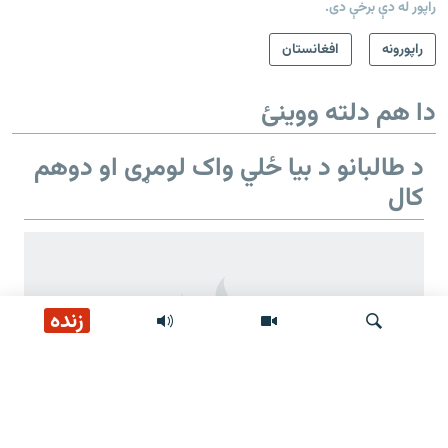
راپور له دې برخې دی.
راپورونه
افغانستان
دا هم دلته ووینئ
د طالبانو د بیا ځلي واک لومړی او دوهم
کال
زنده
لټون