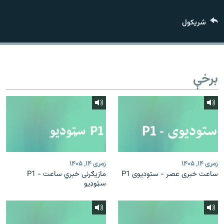
اړیکه
شريکول
دري پاڼه
Azadi English
برخې
راسره ملګري شئ
د ازادې اروپا/ ازادي راډيو ټولې پاڼې
زمری ۱۴, ۱۴۰۵
زمری ۱۴, ۱۴۰۵
ساعت خبری عصر - ستودیوی P1
مازیګرنی خبري ساعت - P1
سټوډیو