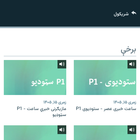
اړیکه
شريکول
دري پاڼه
Azadi English
برخې
راسره ملګري شئ
د ازادې اروپا/ ازادي راډيو ټولې پاڼې
زمری ۱۵, ۱۴۰۵
زمری ۱۵, ۱۴۰۵
ساعت خبری عصر - ستودیوی P1
مازیګرنی خبري ساعت - P1
سټوډیو