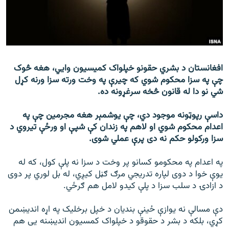
اړیکه
دري پاڼه
Azadi English
افغانستان د بشري حقونو خپلواک کمیسیون وایي، هغه څوک
چې په سزا محکوم شوي که چیرې په وخت ورته سزا ورنه کړل
راسره ملګري شئ
شي نو دا له قانون څخه سرغړونه ده.
داسې رپوټونه موجود دي، چې یوشمېر هغه مجرمین چې په
اعدام محکوم شوي او لاهم په زندان کې شپې او ورځې تیروي د
د ازادې اروپا/ ازادي راډيو ټولې پاڼې
سزا ورکولو حکم نه دی پرې عملي شوی.
په اعدام په محکومو کسانو پر وخت د سزا نه پلې کول، که له
یوې خوا د دوی لپاره تدریجي مرګ ګڼل کیږي، له بل لوري پر دوی
د ازادۍ د سلب سزا د پلې کیدو لامل هم ګرځي.
دې مسالې نه یوازې ځینې بندیان د خپل برخلیک په اړه اندیښمن
کړي، بلکه د بشر د حقوقو د خپلواک کمسیون اندیښنه یی هم