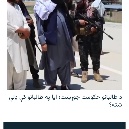
د طالبانو حکومت جوړښت؛ ایا په طالبانو کې ډلې
شته؟