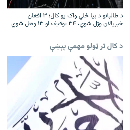
د طالبانو د بیا ځلي واک یو کال؛ ۳ افغان
خبریالان وژل شوي، ۳۴ توقیف او ۱۳ وهل شوي
د کال تر ټولو مهمې پېښې