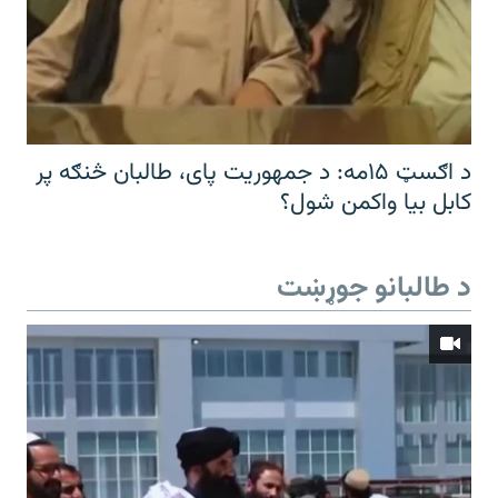
د اګسټ ۱۵مه: د جمهوریت پای، طالبان څنګه پر
کابل بیا واکمن شول؟
د طالبانو جوړښت