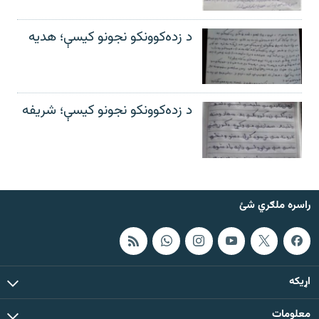
د زده‌کوونکو نجونو کیسې؛ هدیه
د زده‌کوونکو نجونو کیسې؛ شریفه
راسره ملګري شئ
اړيکه
معلومات