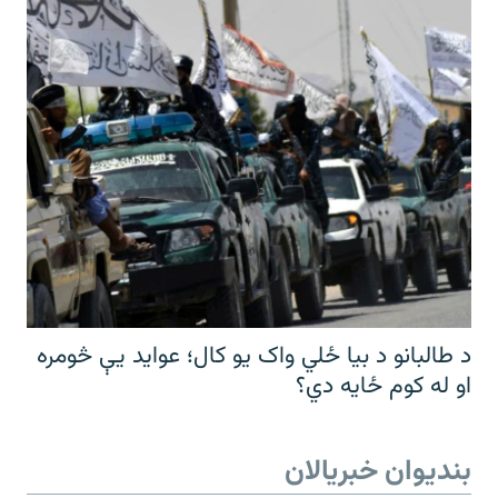
د طالبانو د بیا ځلي واک یو کال؛ عواید یې څومره
او له کوم ځایه دي؟
بندیوان خبریالان