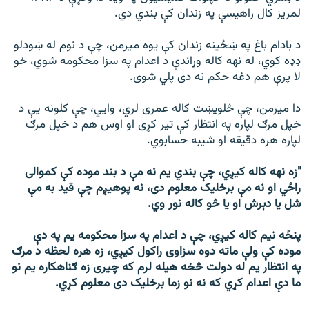
لمریز کال راهیسې په زندان کې بندي دي.
د بادام باغ په ښځینه زندان کې یوه میرمن، چې د نوم له ښودلو
ډډه کوي، له نهه کاله وړاندې د اعدام په سزا محکومه شوي، خو
لا پرې هم دغه حکم نه دی پلي شوی.
دا میرمن، چې څلویښت کاله عمری لري، وایي، چې کلونه یې د
خپل مرګ لپاره په انتظار کې تیر کړی او اوس هم د خپل مرګ
لپاره هره دقیقه او شیبه حسابوي.
″زه نهه کاله کیږي، چې بندي یم نه مې د بند موده کې کموالی
راځي او نه مې برخلیک معلوم دی، نه پوهیږم چې قید به مې
شل یا دېرش او یا څو کاله نور وي.
پنځه نیم کاله کیږي، چې د اعدام په سزا محکومه یم په دې
موده کې ولې ماته دوه سزاوی راکول کیږي، زه هره لحظه د مرګ
په انتظار یم له دولت څخه هیله لرم که چیری زه ګناهکاره یم نو
ما دې اعدام کړي که نه نو زما برخلیک دی معلوم کړي.