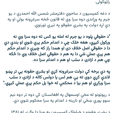
راټوکولی.
د دغه کمیسیون د ساحوي دفترمشر شمس الله احمدزي د یو
جرم په وړاندی دوه سزا وي له قانون څخه سرغړونه بولي او په
دې اړه دولت په بشري حقوقو په تیري تورنوي.
″د حقوقي پلوه د یو جرم له امله یو کس ته دوه سزا وي نه
ورکول کیږي، هغه خلک چې د اعدام حکم پرې شوي او بندي دي
دا د حقوقي اصل خلاف دی او همدا راز که چیرې د اعدام حکم
هم پرې عملي شي دا به هم د حقوقي اصل خلاف وي دا ځکه
چې هم د ازادۍ د سلب او هم د اعدام سزا ده.
په دې برخه کې دولت سرغړونه کړي او بشري حقونه یې تر پښو
لاندې کړي دوی ته یې هم لس یا دولس کاله د ازادۍ د سلب
سزا ورکړي او هم بیا د محکمې له خوا بل حکم پرې عملي کیږي.″
د رپوټونو له مخې اوسمهال په افغانستان کې دوه تر دوه نیم
سوو پورې ښځې او نارینه د اعدام په سزا محکوم شوي دي.
د بشري حقونو د خپلواک کمیسیون په وینا دا وګړې له ۱۳۸۱