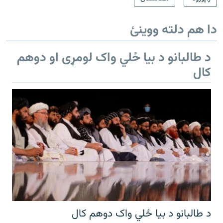
دا هم دلته ووینئ
د طالبانو د بیا ځلي واک لومړی او دوهم
کال
د طالبانو د بیا ځلي واک دوهم کال