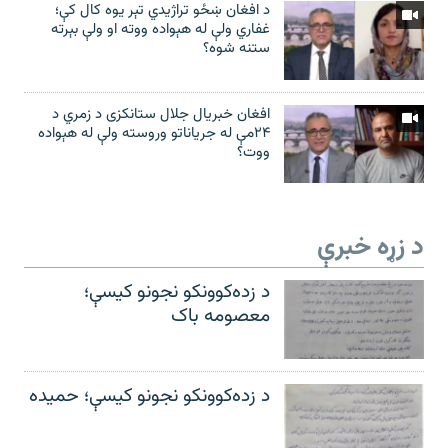
د افغان ښځو تراژیدي تېر یوه کال کې؛
غفاري ولې له هېواده ووته او ولې بېرته
ستنه شوه؟
افغان خبریال جلال ستانکزی د زمري د
۲۴مې له جریاناتو وروسته ولې له هېواده
ووت؟
د زړه خبرې
د زده‌کوونکو نجونو کیسې؛
معصومه باک
د زده‌کوونکو نجونو کیسې؛ حمیده