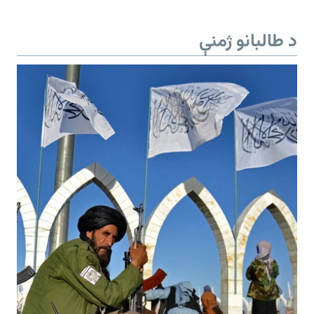
د طالبانو ژمنې