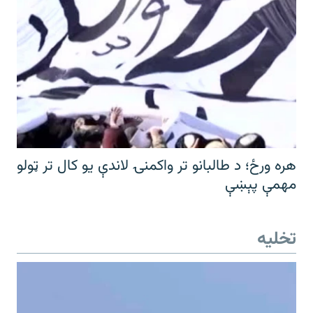
هره ورځ؛ د طالبانو تر واکمنۍ لاندې یو کال تر ټولو
مهمې پېښې
تخلیه