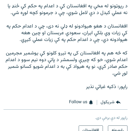
د رپوټونو له مخې په افغانستان کې د اعدام په حکم کې ځنډ یا
نه عملي کیدل د دې لامل شوي، چې د جرمونو کچه لوړه شي.
افغانستان د هغو هیوادونو له ډلې نه دی، چې د اعدام حکم په
کې زیات وي بلکې ایران، سعودي عربستان او چین هغه
هېوادونه دي، چې د اعدام حکم په کې زیات عملي کیږي.
که څه هم په افغانستان کی په تیرو کلونو کې یوشمیر مجرمین
اعدام شوي، خو که چیرې ولسمشر د پاتې دوه نیم سوو د اعدام
حکم صادر کړي، نو په هیواد کې به د اعدام شویو کسانو شمیر
لوړ شي.
راپور: ذکیه غیاثي نذیر
شريکول
Follow us
راپور له دې برخې دی.
راپورونه
افغانستان