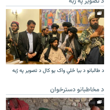
د تصویر په ژبه
د طالبانو د بیا ځلي واک یو کال د تصویر په ژبه
د مخاطبانو دسترخوان