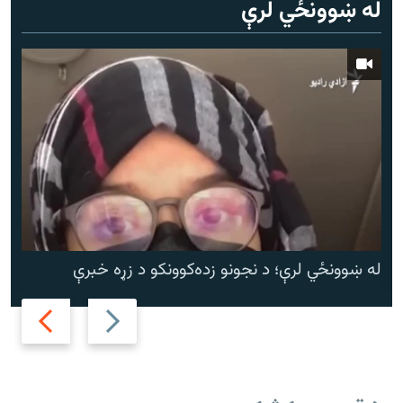
له ښوونځي لرې
له ښوونځي لرې؛ د نجونو زده‌کوونکو د زړه خبرې
Next
Previous
slide
slide