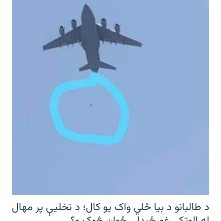
د طالبانو د بیا ځلي واک یو کال؛ د تخلیې پر مهال
له الوتکې غورځېدلی ځوان څوک و؟