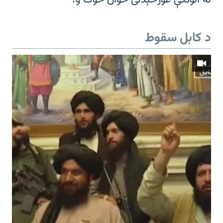
د کابل سقوط