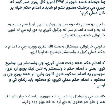
زما حوصله ختمه شوی تر ۱۳۹۲ لمریز کال پوری صبر کوم که
چیرې مې برخلیک معلوم نشو نو شاید د اعدام حکم خپله پر
ځان عملي کړم.″
دا چې یو مجرم ته دوه سزا وی ورکول کیږي او یا هم یو مجرم
ته په وخت د اعدام سزا نه ورکول کیږي په دې اړه مې له لویې
څارنوالۍ څخه پوښتنه وکړه.
د لویې څارنوالۍ مرستیال رحمت الله نظري وویل، چې د اعدام د
حکم عملي کول د ولسمشر توشیح ته اړتیا لري.
″د اعدام حکم هغه وخت عملي کیږي، چې ولسمشر یې توشیح
کړي، یعنې د اعدام حکم د ولسمشر په لاس لیک پوری اړه لري،
مجرمین په اعدام محکوم شوي قانون وایي، تر هغه پورې چې پر
محکوم د اعدام حکم عملي کیږي، نو محکوم باید زندان کې و
اوسي.″
کله مو چې وغوښتل په دې اړه د جمهوري ریاست د چارواکو نظر
هم واخلو خو هغوی په دې اړه له څه ویلو ډډه وکړه.