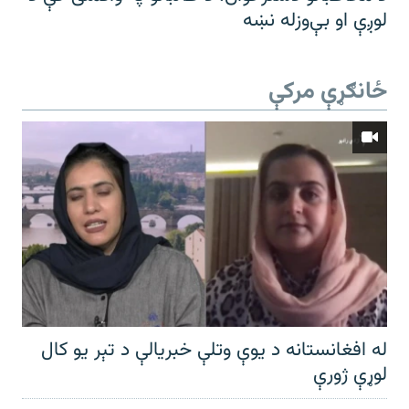
لوږې او بې‌وزله نښه
ځانګړې مرکې
له افغانستانه د یوې وتلې خبریالې د تېر يو کال
لوړې ژورې