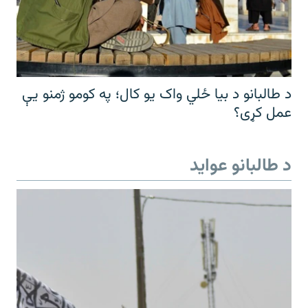
د طالبانو د بیا ځلي واک یو کال؛ په کومو ژمنو یې
عمل کړی؟
د طالبانو عواید