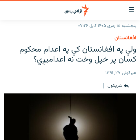
اسرسۍ
ړ
پنجشنبه ۱۵ زمری ۱۴۰۵ کابل ۰۷:۲۶
ېنکونه
کورپاڼه
افغانستان
صلي
راپورونه
ولې په افغانستان کې په اعدام محکوم
تن
خبرونه
افغانستان
کسان پر خپل وخت نه اعدامیږي؟
ه
رتلل
د خپرونو جدول
سیمه
افغانستان
صلي
غبرګولی ۲۷, ۱۳۹۱
مرکې
نړۍ
منځنی ختیځ
ېنو
شريکول
ه
اونیزې خپرونې
نړۍ
رتلل
انځوریزه برخه
ټون
ورزش
اڼې
ه
د کډوالۍ بحران
راجعه
'کووېډ-۱۹'