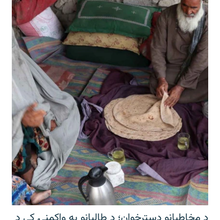
د مخاطبانو دسترخوان؛ د طالبانو په واکمنۍ کې د