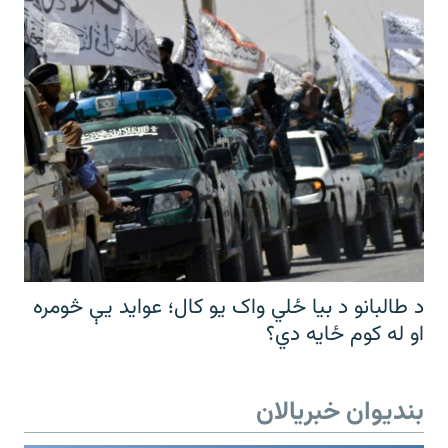
د طالبانو د بیا ځلي واک یو کال؛ عواید یې څومره
او له کوم ځایه دي؟
بندیوان خبریالان