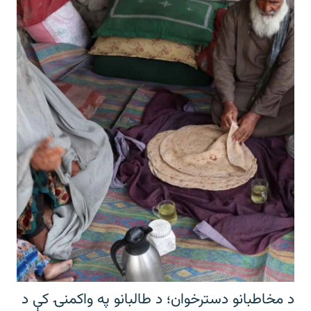
د مخاطبانو دسترخوان؛ د طالبانو په واکمنۍ کې د