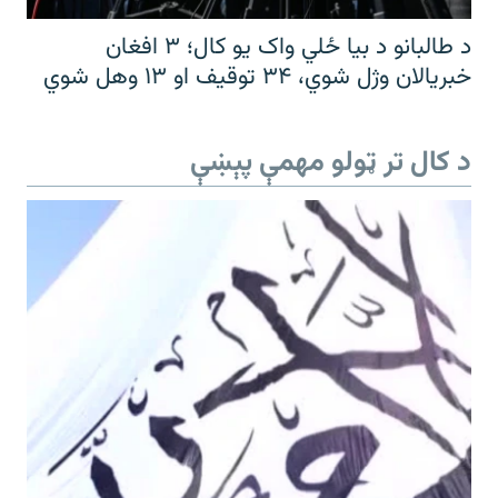
د طالبانو د بیا ځلي واک یو کال؛ ۳ افغان
خبریالان وژل شوي، ۳۴ توقیف او ۱۳ وهل شوي
د کال تر ټولو مهمې پېښې