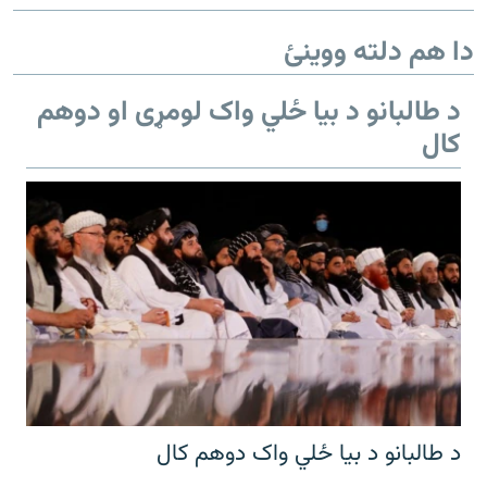
دا هم دلته ووینئ
د طالبانو د بیا ځلي واک لومړی او دوهم
کال
د طالبانو د بیا ځلي واک دوهم کال