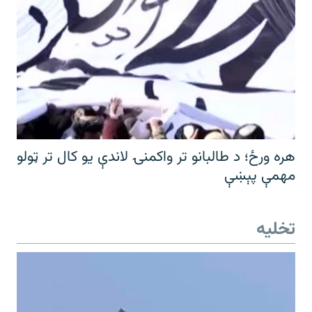
هره ورځ؛ د طالبانو تر واکمنۍ لاندې یو کال تر ټولو
مهمې پېښې
تخلیه