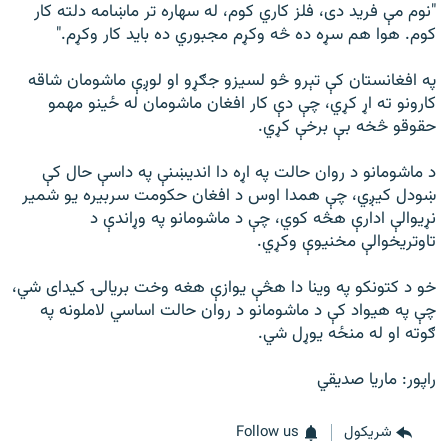
"نوم مې فرید دی، فلز کاري کوم، له سهاره تر ماښامه دلته کار
کوم. هوا هم سړه ده څه وکړم مجبوري ده باید کار وکړم."
په افغانستان کې تېرو څو لسیزو جګړو او لوږې ماشومان شاقه
کارونو ته اړ کړي، چې دې کار افغان ماشومان له ځینو مهمو
حقوقو څخه بې برخې کړي.
د ماشومانو د روان حالت په اړه دا اندیښنې په داسې حال کې
ښودل کیږي، چې همدا اوس د افغان حکومت سربیره یو شمیر
نړیوالې ادارې هڅه کوي، چې د ماشومانو په وړاندې د
تاوتریخوالې مخنیوې وکړي.
خو د کتونکو په وینا دا هڅې یوازې هغه وخت بریالۍ کیدای شي،
چې په هیواد کې د ماشومانو د روان حالت اساسي لاملونه په
ګوته او له منځه یوړل شي.
راپور: ماریا صدیقي
شريکول
Follow us