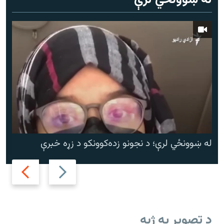
له ښوونځي لرې
له ښوونځي لرې؛ د نجونو زده‌کوونکو د زړه خبرې
Next
Previous
slide
slide
د تصویر په ژبه