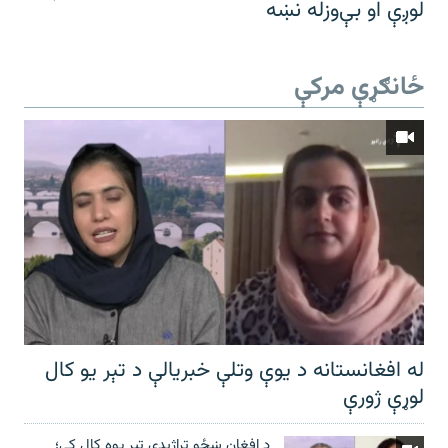
لوږې او بې‌وزله نښه
ځانګړې مرکې
له افغانستانه د یوې وتلې خبریالې د تېر يو کال
لوړې ژورې
د افغان ښځو تراژیدي تېر یوه کال کې؛