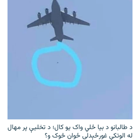
د طالبانو د بیا ځلي واک یو کال؛ د تخلیې پر مهال
له الوتکې غورځېدلی ځوان څوک و؟