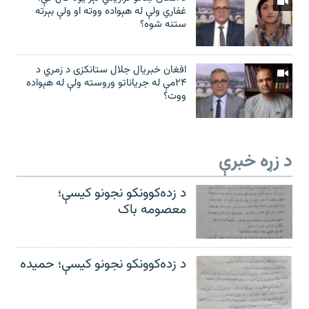
غفاري ولې له هېواده ووته او ولې بېرته
ستنه شوه؟
افغان خبریال جلال ستانکزی د زمري د
۲۴مې له جریاناتو وروسته ولې له هېواده
ووت؟
د زړه خبرې
د زده‌کوونکو نجونو کیسې؛
معصومه باک
د زده‌کوونکو نجونو کیسې؛ حمیده