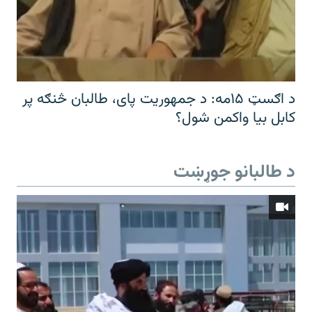
د اګسټ ۱۵مه: د جمهوریت پای، طالبان څنګه پر
کابل بیا واکمن شول؟
د طالبانو جوړښت