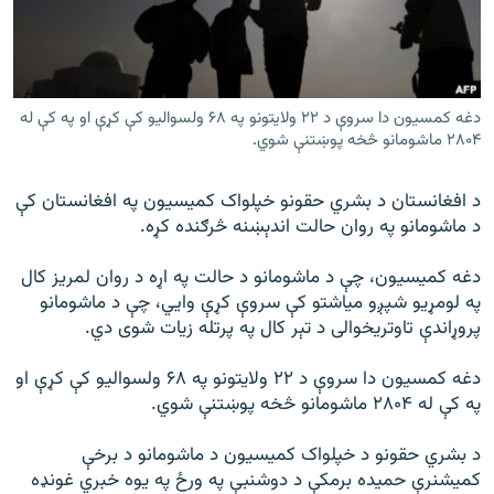
اړیکه
دري پاڼه
Azadi English
دغه کمسیون دا سروې د ۲۲ ولایتونو په ۶۸ ولسوالیو کې کړې او په کې له
۲۸۰۴ ماشومانو څخه پوښتنې شوي.
راسره ملګري شئ
د افغانستان د بشري حقونو خپلواک کمیسیون په افغانستان کې
د ماشومانو په روان حالت اندېښنه څرګنده کړه.
دغه کمیسیون، چې د ماشومانو د حالت په اړه د روان لمریز کال
د ازادې اروپا/ ازادي راډيو ټولې پاڼې
په لومړیو شپږو میاشتو کې سروې کړې وایي، چې د ماشومانو
پروړاندې تاوتریخوالی د تېر کال په پرتله زیات شوی دي.
دغه کمسیون دا سروې د ۲۲ ولایتونو په ۶۸ ولسوالیو کې کړې او
په کې له ۲۸۰۴ ماشومانو څخه پوښتنې شوي.
د بشري حقونو د خپلواک کمیسیون د ماشومانو د برخې
کمیشنرې حمیده برمکې د دوشنبې په ورځ په یوه خبري غونډه