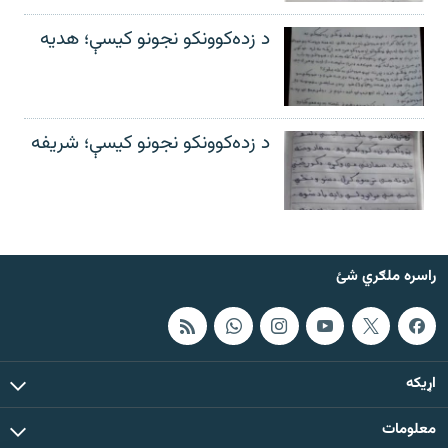
د زده‌کوونکو نجونو کیسې؛ هدیه
د زده‌کوونکو نجونو کیسې؛ شریفه
راسره ملګري شئ
اړيکه
معلومات