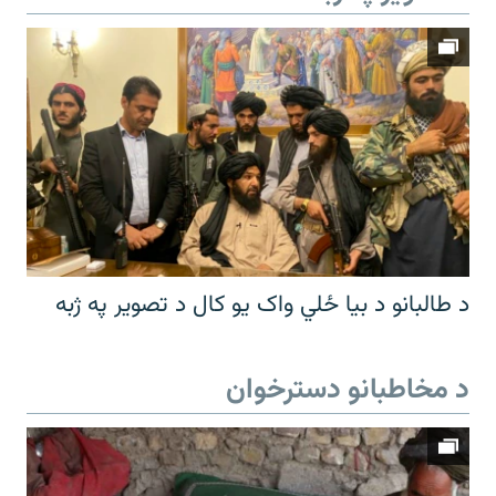
د طالبانو د بیا ځلي واک یو کال د تصویر په ژبه
د مخاطبانو دسترخوان