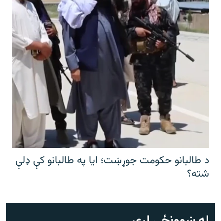
د طالبانو حکومت جوړښت؛ ایا په طالبانو کې ډلې
شته؟