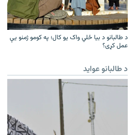
د طالبانو د بیا ځلي واک یو کال؛ په کومو ژمنو یې
عمل کړی؟
د طالبانو عواید