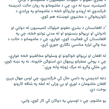
کمیشنره، سره له دې، چې د ماشومانو په روان حالت اندېښنه
څرکندوي له اړوندو چارواکو څخه د ماشومانو په وړاندې د
تاوتریخوالي د مخنیوي غوښتنه هم کوي.
"د افغانستان د بشري حقونو خپلواک کمیسیون له دولتي او
نادولتي او نړیوالو بنسټونو او له مدني ټولنو څخه، چې په
افغانستان کې فعالیت کوي، غواړي، چې د ماشومانو د حالت د
ښه والي لپاره مناسبې تګلارې جوړې کړي.
له افغان او نړیوالو ځواکونو او وسلوالو مخالفینو څخه غواړي،
چې د پوځي عملیاتو پرمهال دې استوګن ځایونه، نه په نښه کوي،
چې ملکي وګړو ته مرګ ژوبله وانه وړي."
دغه اندېښنې په داسې حال کې څرګندېږي، چې اوس مهال ډېری
افغان ماشومان د لوږې او بې وزلۍ له امله په شاقه کارونو
بوخت دي.
یو ماشوم، چې د اوسپنې په دوکان کې کار کوي، وايي: