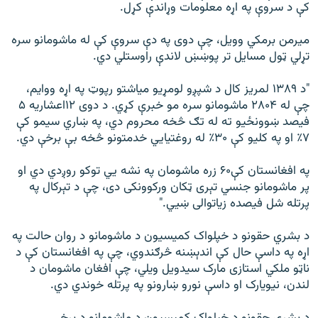
کې د سروې په اړه معلومات وړاندې کړل.
میرمن برمکي وویل، چې دوی په دې سروې کې له ماشومانو سره
تړلي ټول مسایل تر پوښښ لاندې راوستلي دي.
"د ۱۳۸۹ لمریز کال د شپږو لومړیو میاشتو رپوټ په اړه ووایم،
چې له ۲۸۰۴ ماشومانو سره مو خبرې کړي. د دوی ۱۲اعشاریه ۵
فیصد ښوونځیو ته له تګ څخه محروم دي، په ښاري سیمو کې
۷٪ او په کلیو کې ۳۰٪ له روغتیايي خدمتونو څخه بې برخې دي.
په افغانستان کې۶۰ زره ماشومان په نشه يي توکو روږدي دي او
پر ماشومانو جنسي تېری ټکان ورکوونکی دی، چې د تېرکال په
پرتله شل فیصده زیاتوالی ښيي."
د بشري حقونو د خپلواک کمیسیون د ماشومانو د روان حالت په
اړه په داسې حال کې اندېښنه څرګندوي، چې په افغانستان کې د
ناټو ملکي استازی مارک سیدویل ويلي، چې افغان ماشومان د
لندن، نیویارک او داسې نورو ښارونو په پرتله خوندي دي.
د بشري حقونو د خپلواک کمیسیون د ماشومانو د برخې