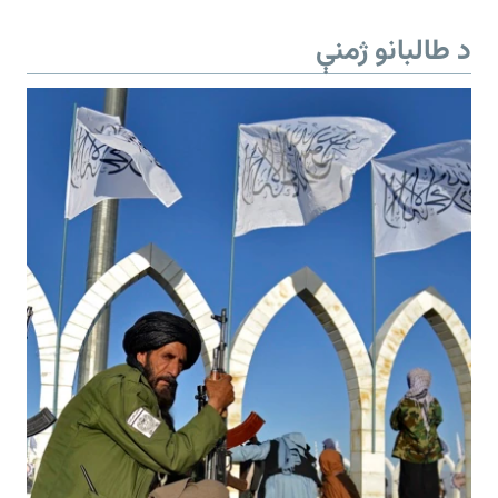
د طالبانو ژمنې