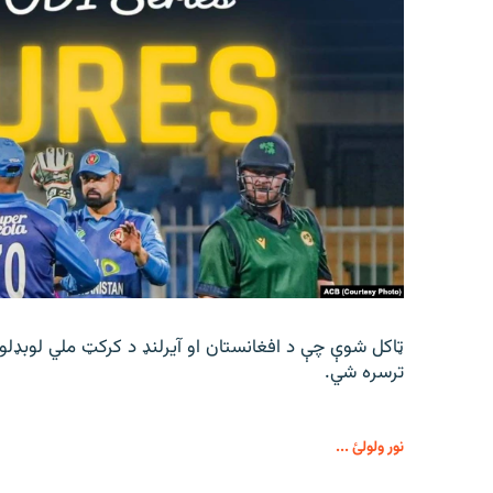
اړیکه
ټاکل شوې چې د افغانستان او آیرلنډ د کرکټ ملي لوبډلو
ترسره شي.
نور ولولئ ...