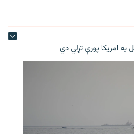
ل په امریکا پورې تړلي دي