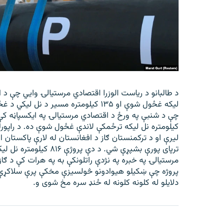
لیکه غځول شوې او ۱۳۵ کیلومتره مسیر د
ترپای پورې بشپړې شي. د 
مرستیالۍ په خبره په نژدې راتلونکې به په هرات کې د ګ
پروژه چې ښکیلو هیوادونو څولسیزې مخکې پرې سلاکړې وه
دلایلو له کلونه کلونه له ځنډ سره مخ شوی و.