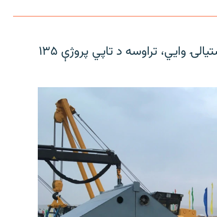
د طالبانو د ریاست الوزرا اقتصادي مرستیالۍ وایي، تراوسه د تاپي پروژې ۱۳۵