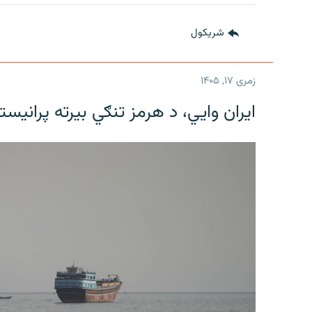
شريکول
زمری ۱۷, ۱۴۰۵
ایران وایي، د هرمز تنګي بیرته پرانیست