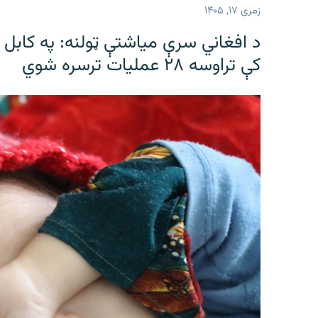
زمری ۱۷, ۱۴۰۵
د افغاني سرې میاشتې ټولنه: په کابل ک
کې تراوسه ۲۸ عملیات ترسره شوي