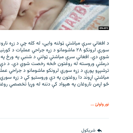
د افغاني سرې میاشتې ټولنه وایي، له کله چې د زړه نارو
سوري لرونکو ۲۸ ماشومانو د زړه جراحي عملیات د
درملنې وروسته له روغتون څخه رخصت شوي دي. د دې ټو
ترشپږو پورې د زړه سوري لرونکو ماشومانو د جراحي عملی
میاشتې اړوند دا روغتون په دې وروستیو کې د زړه سوري
څو اړمن ناروغان په هېواد کې دننه له وړیا تخصصي روغ
نور ولولئ ...
شريکول