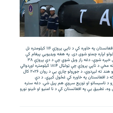
د طالبانو د ریاست الوزرا اقتصادي مرستیالۍ وایي چې د افغانستان په خاوره کې د تاپي پروژې ۱۱۶ کیلومتره نل
 نل لیکي د غځولو لپاره چمتو شوی دی. په هغه ویډیویي پیغام کې
چې د شنبې په ورځ د اقتصادي مرستیالۍ په ایکسپاڼه کې خپره شوې، دغه راز ویل شوي چې د دې پروژې ۳۸
کیلومتره نل لیکه ترځمکې لاندې غځول شوې ده. د راپورله مخې د تاپي پروژې چې ټولټال ۱۸۱۴ کیلومتره اوږدوالي
لیرې او د ترکمنستان ګاز د افغانستان له لارې پاکستان او هند ته لیږدوي، د جوړولو چارې یې د روان ۲۰۲۶ کال
دې پروژې ۸۱۶ کیلومتره نل لیکه د افغانستان په خاوره کې غځول کیږي. د دې
ازو د تاسیساتو او توزیع سروې هم پیل شي. دغه ستره
، تطبیق یې په افغانستان کې د نا امنیو او ځینو نورو