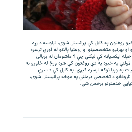
غیو روغتون په کابل کې پرانستل شوی، تراوسه د زړه
 کورنیو او بهرنیو متخصصینو او روغتیا پالانو له لوري ترسره
شوي دي. افغاني سرې میاشتې ټولنې د شنبې په ورځ په خپله ایکسپاڼه کې لیکلي چې ۹ ماشومان له بریالۍ
لنې په خبره په دې روغتون کې هره ورځ له څلورو نه
ات په وړیا توګه ترسره کیږي. په کابل کې د سرې
 ناروغانو د تخصصي درملنې په موخه پرانیستل شوی،
تیايي خدمتونو برخمن شي.