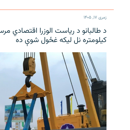
زمری ۱۷, ۱۴۰۵
کیلومتره نل لیکه غځول شوې ده