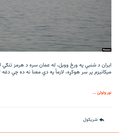
ایران د شنبې په ورځ وویل، له عمان سره د هرمز تنګي له
میکانیزم پر سر هوکړه، لازماً په دې معنا نه ده چې دغه ل
نور ولولئ ...
شريکول