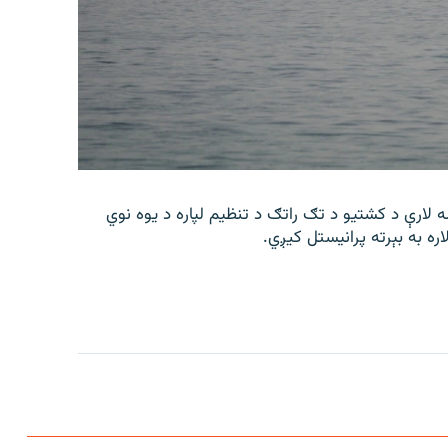
 لارې د کشتیو د تګ راتګ د تنظیم لپاره د یوه نوي
اره به بېرته پرانیستل کیږي.