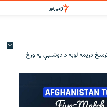
ترمنځ دریمه لوبه د دوشنبې په ورځ