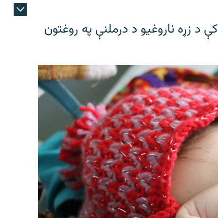
ې د زړه ناروغیو د درملنې په روغتون