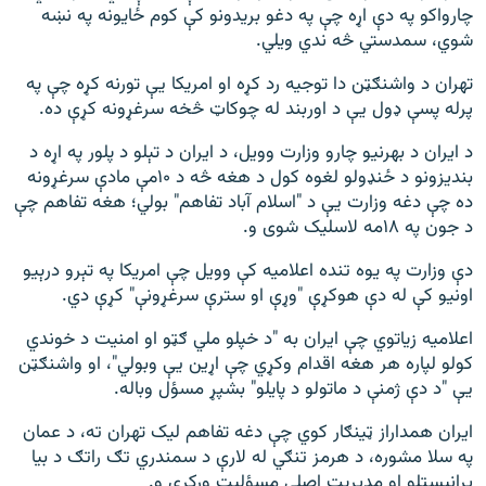
چارواکو په دې اړه چې په دغو بریدونو کې کوم ځایونه په نښه
شوي، سمدستي څه ندي ویلي.
تهران د واشنګټن دا توجیه رد کړه او امریکا یې تورنه کړه چې په
پرله ‌پسې ډول یې د اوربند له چوکاټ څخه سرغړونه کړې ده.
د ایران د بهرنیو چارو وزارت وویل، د ایران د تېلو د پلور په اړه د
بندیزونو د ځنډولو لغوه کول د هغه څه د ۱۰مې مادې سرغړونه
ده چې دغه وزارت یې د "اسلام‌ آباد تفاهم" بولي؛ هغه تفاهم چې
د جون په ۱۸مه لاسلیک شوی و.
دې وزارت په یوه تنده اعلامیه کې وویل چې امریکا په تېرو درېیو
اونیو کې له دې هوکړې "وړې او سترې سرغړونې" کړې دي.
اعلامیه زیاتوي چې ایران به "د خپلو ملي ګټو او امنیت د خوندي
کولو لپاره هر هغه اقدام وکړي چې اړین یې وبولي"، او واشنګټن
یې "د دې ژمنې د ماتولو د پایلو" بشپړ مسؤل وباله.
ایران همداراز ټینګار کوي چې دغه تفاهم لیک تهران ته، د عمان
په سلا مشوره، د هرمز تنګي له لارې د سمندري تګ راتګ د بیا
پرانیستلو او مدیریت اصلي مسؤلیت ورکړی و.