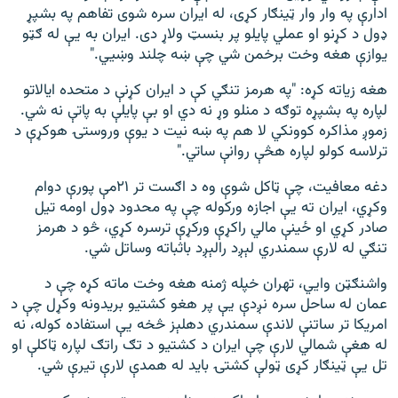
ادارې په وار وار ټینګار کړی، له ایران سره شوی تفاهم په بشپړ
ډول د کړنو او عملي پایلو پر بنسټ ولاړ دی. ایران به یې له ګټو
یوازې هغه وخت برخمن شي چې ښه چلند وښيي."
هغه زیاته کړه: "په هرمز تنګي کې د ایران کړنې د متحده ایالاتو
لپاره په بشپړه توګه د منلو وړ نه دي او بې ‌پایلې به پاتې نه شي.
زموږ مذاکره کوونکي لا هم په ښه نیت د یوې وروستۍ هوکړې د
ترلاسه کولو لپاره هڅې روانې ساتي."
دغه معافیت، چې ټاکل شوې وه د اګست تر ۲۱مې پورې دوام
وکړي، ایران ته یې اجازه ورکوله چې په محدود ډول اومه تیل
صادر کړي او ځینې مالي راکړې ورکړې ترسره کړي، څو د هرمز
تنګي له لارې سمندري لېږد رالېږد باثباته وساتل شي.
واشنګټن وایي، تهران خپله ژمنه هغه وخت ماته کړه چې د
عمان له ساحل سره نږدې یې پر هغو کشتیو بریدونه وکړل چې د
امریکا تر ساتنې لاندې سمندري دهلېز څخه یې استفاده کوله، نه
له هغې شمالي لارې چې ایران د کشتیو د تګ راتګ لپاره ټاکلې او
تل یې ټینګار کړی ټولې کشتۍ باید له همدې لارې تیرې شي.