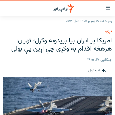
اسرسۍ
ړ
پنجشنبه ۱۵ زمری ۱۴۰۵ کابل ۱۰:۵۳
ېنکونه
کورپاڼه
نړۍ
صلي
راپورونه
امریکا پر ایران بیا بریدونه وکړل؛ تهران:
تن
خبرونه
افغانستان
هرهغه اقدام به وکړي چې اړین یې بولي
ه
رتلل
د خپرونو جدول
سیمه
افغانستان
صلي
چنګاښ ۱۷, ۱۴۰۵
مرکې
نړۍ
منځنی ختیځ
ېنو
شريکول
ه
اونیزې خپرونې
نړۍ
رتلل
انځوریزه برخه
ټون
ورزش
اڼې
ه
د کډوالۍ بحران
راجعه
'کووېډ-۱۹'