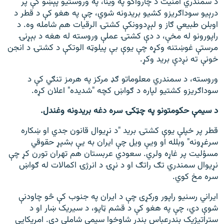
د سمندري امنیت د چارواکو په وینا، په وروستیو پېښو کې پر
درېیو سوداګریزو کشیو بریدونه شوي، چې په هغو کې د قطر د
اوبلن طبیعي ګاز و لېږدوونکې کشتۍ الرقیات هم شامله وه. د
راپورونو له مخې، د دې کشتۍ عملې وروسته له هغه د بېړنۍ
مرستې غوښتنه وکړه چې یوې بې‌ پیلوټه الوتکې د کشتۍ د انجن
خونې ته نږدې برید وکړ.
وروسته، د سمندري معلوماتو ګډ مرکز په هرمز تنګي کې د
سوداګریزو کشتیو لپاره د ګواښ کچه "شدیده" اعلان کړه.
د سیمې حکومتونو په چټکۍ سره دغه بریدونه وغندل.
قطر پر خپلې یوې کشتۍ برید "د نړیوال قانون جدي او ښکاره
سرغړونه" وبلله او ویې ویل چې ایران به یې بشپړ حقوقي
مسؤلیت پر غاړه ولري. سعودي عربستان هم تهران تورن کړ چې
نړیوال سمندري تګ راتګ او د نړۍ د انرژۍ اکمالات له ګواښ
سره مخ کوي.
ایراني رسنیو راپور ورکړی چې د ایران په جنوب کې څو چاودنې
شوې دي، چې په هغو کې د قشم ټاپو، د سیریک ښار او د
ستراتیژیک بندرعباس بندر شاوخوا سیمې شاملې دي. امریکایي