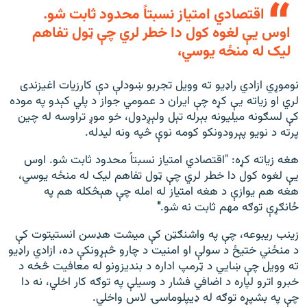
اقتصادي امتیاز نسبتاً محدود ثابت شو.
اوس یې لغوه کول دا خطر لري چې ټول تفاهم
لیک له منځه یوسي،
نوموړي ازادي راډیو ته وویل تجربو ښودلې دې کارزیات اغیزندی
لري او زیاته یې کړه چې ایران د عمومي جواز د پلي کېدو په موده
کې لسګونه میلیونه بېرله تېل ولېږدول، خو موږ تراوسه له چین
پرته د نویو پېرودونکو کومه نوې څپه ونه لیدله.
هغه زیاته کړه: "اقتصادي امتیاز نسبتاً محدود ثابت شو. اوس
یې لغوه کول دا خطر لري چې ټول تفاهم لیک له منځه یوسي،
هغه هم یوازې د هغه امتیاز له امله چې هېڅکله هم په
ځانګړې توګه مهم ثابت نه شو.
"
زینب ریبوعه، چې په واشنګټن کې میشت هډسن انستیتوت کې
د منځني ختیځ د سولې او امنیت د چارو څېړونکې ده، ازادي راډیو
ته وویل چې ښايي د ټرمپ اداره د بندیزونو له معافیت څخه د
خبرو اترو لپاره د اضافي فشار د وسیلې په توګه کار اخلي، نه دا
چې په بشپړه توګه له ډیپلوماسۍ لاس واخلي.