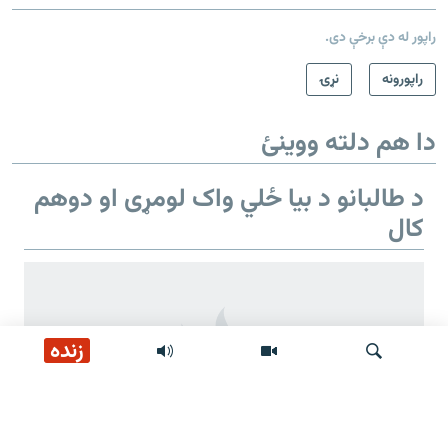
راپور له دې برخې دی.
راپورونه
نړۍ
دا هم دلته ووینئ
د طالبانو د بیا ځلي واک لومړی او دوهم
کال
زنده