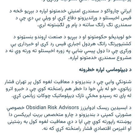
ایراني چارواکو د سمندري امنیتي خدمتونو لپاره د بېړیو څخه د
فیس اخیستلو د وړاندیزونو دفاع کړې او ویلې یې دي چې د
سمندري تګ راتګ ساتنه د پام وړ لګښتونه لري.
خو لویدیځو حکومتونو او د بېړیو د صنعت اړوندو بنسټونو د
کشتیوپرتګ راتګ هرډول اجباري فیس رد کړی او خبرداری یې
ورکړی چې دا ډول پیسې ښايي په زوره اخیستلو ته ورته وي نه د
مشروع سمندري خدمتونو لپاره.
د ډیپلوماسۍ لپاره خطرونه
شنونکي وایي چې د بندیزونو د معافیت لغوه کول پر تهران فشار
زیاتوي، خو له بلې خوا دا خطر هم رامنځته کوي چې د خبرو اترو
له پای ته رسېدو مخکې نازک ډیپلوماتیک چوکاټ زیانمن کړي.
د ابسیډین ریسک اډوایزرز Obsidian Risk Advisors خصوصي
مشورتۍ کمپنۍ د بندیزونو د چارو متخصص بریټ ایریکسن دا
پوښتنه راپورته کوي چې ایا د دې معافیت لغوه کول به رښتینی
او اغېزمن اقتصادي فشار رامنځته کړي که نه.