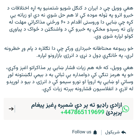
هغې وویل چې د ایران د کنګل شویو شتمنیو په اړه اختلافات د
خبرو اترو په ټوله موده کې لا هم حل شوي نه دي او زیاته یې
کړه چې ښایي دا وروستی اقدام د ۶۰ ورځني مذاکراتي مهلت له
پای ته رسېدو مخکې په خبرو کې د واشنګټن د ځواک د پیاوړی
کولو لپاره شوی وي.
خو ریبوعه محتاطانه خبرداری ورکړ چې دا تګلاره د پام وړ خطرونه
لري، په ځانګړي ډول د نړۍ د انرژۍ بازارونو لپاره.
هغې وویل، که څه هم زیات فشار ښايي پر مذاکراتو اغېز وکړي،
خو په هرمز تنګي کې دوامداره بې ‌ثباتي به د بیمې لګښتونه لوړ
وساتي او ښايي په اروپا او نورو سیمو کې د انرژۍ د بیو د لوړېدو
له لارې د انفلاسیون فشارونه بېرته زیات کړي.
ازادي راډیو ته پر دې شمېره ږغیز پیغام
پرېږدئ
447865119699+
شريکول
Follow us