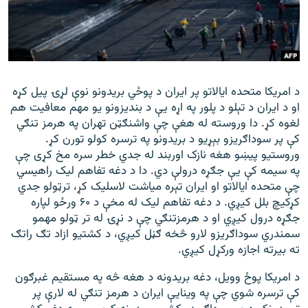
اړیکه
دري پاڼه
Azadi English
د امریکا متحده ایالاتو پر ایران د پوځي بریدونو نوې لړۍ پیل کړه
او د ایران د تېلو د پلور په اړه یې د بندیزونو یو مهم معافیت هم
راسره ملګري شئ
لغوه کړ. دا وروسته له هغې چې واشنګټن تهران په هرمز تنګي
کې پر سوداګریزو بېړیو د بریدونو په ترسره کولو تورن کړ.
وروستیو پیښو هغه نازک اوربند له جدي خطر سره مخ کړی چې
په سیمه کې یې جګړه درولې دي. دا د دغه تفاهم لیک راهیسي
د ازادې اروپا/ ازادي راډيو ټولې پاڼې
چې متحده ایالاتو او ایران تېره میاشت لاسلیک کړ، ترټولو جدي
کړکیچ بلل کیږي. د دغه تفاهم لیک له مخې د ۶۰ ورځو لپاره
جګړه درول کیږي او د هرمزتنګي چې د نړۍ له تر ټولو مهمو
سمندري سوداګریزو لارو څخه ګڼل کیږي، د کشتیو ازاد تګ راتګ
ته بیرته اجازه ورکړل کیږي.
د امریکا پوځ وویل، دغه بریدونه د هغه څه په مستقیم غبرګون
کې ترسره شوي چې په وینایې ایران د هرمز تنګي له لارې پر