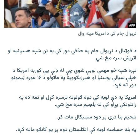
اړیکه
دري پاڼه
Azadi English
نړیوال جام کې د امریکا مینه وال
راسره ملګري شئ
د فوټبال د نړیوال جام په حذفي دور کې به نن شپه هسپانیه او
اتریش سره مخ شي.
تېره شپه څو مهمې لوبې شوي چې له ډلې یې کوربه امریکا د
خپلې سیالې بوسنیا او هیرزیګووینا په ماتولو د ۱۶ غوره ټیمونو
د ازادې اروپا/ ازادي راډيو ټولې پاڼې
دور ته لاړه.
امریکا په دې لوبه کې دوه ګولونه ترسره کړل او تمه ده په
راتلونکي پړاو کې له بلجیم سره مخ شي.
بلجیم بیا درې پر دوه سینیګال مات کړ.
په بله حساسه لوبه کې انګلستان دوه پر یو کانګو ماته کړه.