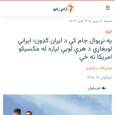
اسرسۍ
ړ
جمعه ۱۶ زمری ۱۴۰۵ کابل ۰۸:۰۹
ېنکونه
کورپاڼه
نړۍ
صلي
راپورونه
په نړیوال جام کې د ایران ګډون؛ ایراني
تن
خبرونه
افغانستان
لوبغاړي د هرې لوبې لپاره له مکسیکو
ه
رتلل
د خپرونو جدول
امریکا ته ځي
سیمه
افغانستان
صلي
مرکې
نړۍ
منځنی ختیځ
ېنو
صفي‌الله ستانکزی
ه
اونیزې خپرونې
نړۍ
رتلل
غبرګولی ۱۷, ۱۴۰۵
انځوریزه برخه
شريکول
ټون
ورزش
اڼې
ه
د کډوالۍ بحران
راجعه
'کووېډ-۱۹'