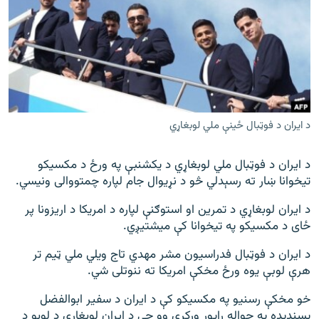
اړیکه
دري پاڼه
Azadi English
راسره ملګري شئ
د ایران د فوټبال ځینې ملي لوبغاړي
د ایران د فوټبال ملي لوبغاړي د یکشنبې په ورځ د مکسیکو
د ازادې اروپا/ ازادي راډيو ټولې پاڼې
تیخوانا ښار ته رسېدلي څو د نړیوال جام لپاره چمتووالی ونیسي.
د ایران لوبغاړي د تمرین او استوګنې لپاره د امریکا د اریزونا پر
ځای د مکسیکو په تیخوانا کې میشتیږي.
د ایران د فوټبال فدراسیون مشر مهدي تاج ویلي ملي ټیم تر
هرې لوبې یوه ورځ مخکې امریکا ته ننوتلی شي.
خو مخکې رسنیو په مکسیکو کې د ایران د سفیر ابوالفضل
پسندیده په حواله راپور ورکړی وو چې د ایران لوبغاړي د لوبو د