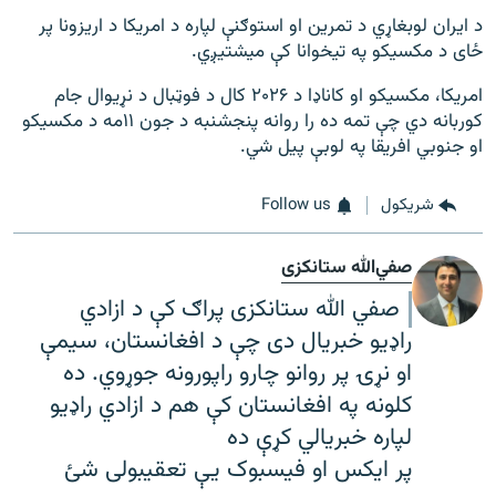
د ایران لوبغاړي د تمرین او استوګنې لپاره د امریکا د اریزونا پر
ځای د مکسیکو په تیخوانا کې میشتیږي.
امریکا، مکسیکو او کاناډا د ۲۰۲۶ کال د فوټبال د نړیوال جام
کوربانه دي چې تمه ده را روانه پنجشنبه د جون ۱۱مه د مکسیکو
او جنوبي افریقا په لوبې پیل شي.
شريکول
Follow us
صفي‌الله ستانکزی
صفي الله ستانکزی پراګ کې د ازادي
راډیو خبریال دی چې د افغانستان، سیمې
او نړۍ پر روانو چارو راپورونه جوړوي. ده
کلونه په افغانستان کې هم د ازادي راډیو
لپاره خبریالي کړې ده
پر ایکس او فیسبوک یې تعقیبولی شئ