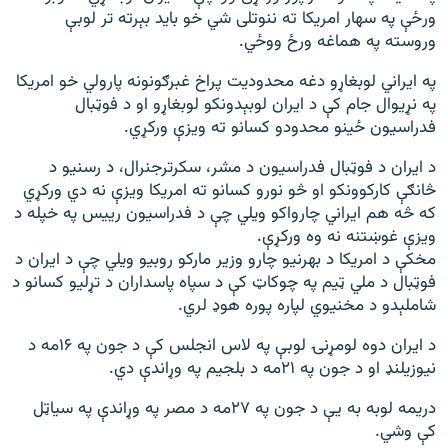
ورځې په سهار امریکا ته ننوتلی شي خو باید بېرته تر لوبې
وروسته په هماغه ورځ ووځي.
په ایراني لوبغاړو دغه محدودیت پراخ غبرګونونه پارولي خو امریکا
په نړیوال جام کې د ایران لوبېدونکو لوبغاړو او د فوټبال
فدراسیون ځینو محدودو کسانو ته ویزې ورکړي.
د ایران د فوټبال فدراسیون د مشر، سکرترجنرال، د رسنیو د
څانګې کارکوونکو او څو نورو کسانو ته امریکا ویزې نه دي ورکړي
که څه هم ایراني چارواکو ویلي چې د فدراسیون رییس په خپله د
ویزې غوښتنه نه وه ورکړې.
مخکې د امریکا د بهرنیو چارو وزیر مارکو روبیو ویلي چې د ایران د
فوټبال د ملي ټیم په چوکاټ کې د سپاه پاسداران د تړلیو کسانو د
شاملېدو د مخنیوي لپاره پوره هوډ لري.
د ایران دوه لومړنۍ لوبې په لاس انجلس کې د جون په ۱۶مه د
نیوزیلنډ او د جون په ۲۱مه د بلجیم په وړاندې دي.
دریمه لوبه به یې د جون په ۲۷مه د مصر په وړاندې په سیاټل
کې وشي.