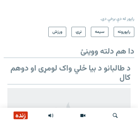
راپور له دې برخې دی.
راپورونه
سيمه
نړۍ
ورزش
دا هم دلته ووینئ
د طالبانو د بیا ځلي واک لومړی او دوهم
کال
زنده