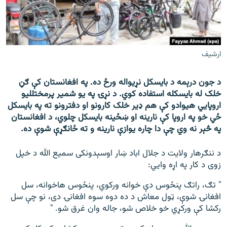
اړیکه
دري پاڼه
Azadi English
ارشیف
راسره ملګري شئ
د جون درېمه د بایسکل نړیواله ورځ ده. په افغانستان کې ګڼ
خلک له بایسکله استفاده کوي. د نړۍ په یو شمیر پرمختللیو
اروپایي هیوادو کې هم ډیر خلک کارونو او دفترونو ته په بایسکل
ځي خو په اروپا کې نارینه او ښځینه بایسکل چلوي، د افغانستان
د ازادې اروپا/ ازادي راډيو ټولې پاڼې
په څېر نه وي چې دا چاره یوازې نارینه و ته ځانګړې شوې ده.
د ننګرهار ولایت د جلال اباد ښار اوسېدونکی سمیع الله د خپل
زوی د کار په اړه وایي:
" تګ، راتګ پنځوس دې خوانه ورکوي، پنځوس هاخوانه، سل
افغانۍ شوې، ټول معاش د ده دوه سوه افغانۍ دی، نو چې سل
رکشا کې ورکړي خو خلاص شو، جاله وان غرق شو. "