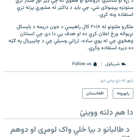
د زړه او سالنډۍ ناروغانو او هغوی ته چې ډیر لوړ فشار لري
ستونزه پېښولای شي، چې باید د ډاکټر له مشورې پرته ترې
استفاده ونه کړي.
ملګرو ملتونو له ۲۰۱۸ کال راهیسې د جون دریمه د بایسکل
نړیواله ورځ اعلان کړې ده او هدف یې دا دی چې انسانان
وهڅوي چې له یوې ساده، ارزانې وسیلې چې د چاپيریال په ګټه
ده ډیره استفاده وکړي.
شريکول
Follow us
راپور له دې برخې دی.
راپورونه
افغانستان
دا هم دلته ووینئ
د طالبانو د بیا ځلي واک لومړی او دوهم