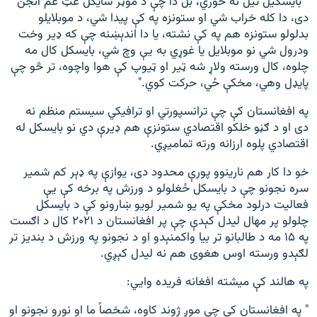
" بایسکیل تیل نه خوري، بل دا چې د موټر سایکل غټ غم انجن
دی، دا کله خراب شي او ستونزه په کې پیدا شي، د موبلایلو
بدلولو ستونزه هم په کې نشته، یا دا اندېښنه چې که ډیر وخت
ودرول شي نو موبلایل یا غوړي به یې وچ شي، بایسکل کال مه
چلوه، کال ورسته ولاړ شه ټیر او ټیوپ کې هوا واچوه، تر څو چې
پایډل وهي، مخکې ځي، حرکت کوي."
په افغانستان کې چې ترانسپورتي او ترافیکي سیستم منظم نه
دی او د ګڼو خلکو اقتصادي ستونزې هم ډیرې دي نو بایسکل له
اقتصادي پلوه ارزانه ورته تمامیږي.
خو دا کار هم نارینوو پورې محدود دی، یوازې په ډېر کم شمیر
سره نجونو چې د بایسکل ځغلولو د ورزش په برخه کې یې
فعالیت درلود مخکې په یو شمیر لویو ښارونو کې د بایسکل
چلولو پر مهال لیدل کېدې چې پر افغانستان د ۲۰۲۱ کال د اګست
په ۱۵ مه د طالبانو تر بیا واکمنېدو او د نجونو په ورزش د بندیز تر
لګېدو ورسته اوس هغوی هم نه لیدل کېږي.
په هالند کې میشته افغانه فریده وايي:
" په افغانستان کې چې موږ ژوند کاوه، شخصاً ما او نورو نجونو او