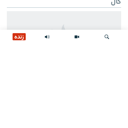
کال
زنده
لټون
د طالبانو د بیا ځلي واک دوهم کال
د طالبانو ژمنې