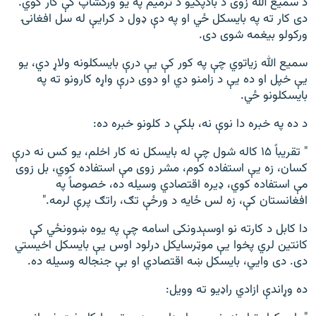
د سمیع الله زوی د بادپکیو د ترمیم په یو ورکشاپ کې کار کوي.
دی کار ته په بایسکل ځي او په دې ډول د کرایې له سل افغانۍ
ورکولو بیغمه شوی دی.
سمیع الله زیاتوي چې په کور کې یې درې بایسکلونه ولاړ دي، یو
یې خپل او ده یې د زامنو دي او دوی درې واړه کارونو ته په
بایسکلونو ځي.
د ده په خبره دا نوې نه، بلکې د کلونو خبره ده:
" تقریباً ۱۵ کاله شول چې له بایسکل نه کار اخلم، یو کس نه درې
کسان، زه یې استفاده کوم، مشر زوی مې استفاده کوي، بل زوی
مې استفاده کوي، ډیره اقتصادي وسیله ده، خصوصاً په
افغانستان کې، زه لس ځایه د ورځې تګ، راتګ پرې لرمه."
دا کابل د کارته نو اوسېدونکی اسامه چې په یوه ښوونځي کې
کانتین لري پخوا یې موټرسایکل درلود اوس یې بایسکل اخیستي
دی. دی وایي، بایسکل ښه اقتصادي او بې جنجاله وسیله ده.
ده وړاندې ازادي راډیو ته وویل: