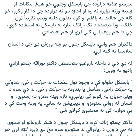
مېرمنو علاقه درلوده چې بایسکل وچلوي خو هیڅ امکانات او
زمینه ورته برابره نه وه او اجازه مو نه درلوده چې دا کار وکړو، خو
کله چې هالند ته راغلم او کوم بدلون دلته وینم، تقریباً ټول
خلک، اویا فیصده د تګ، راتګ لپاره له بایسکل نه استفاده کوي،
چې دا هم روغتیايي ګټې لري او هم اقتصادي. "
ډاکټران هم وايي، بایسکل چلول یو ښه ورزش دی چې د انسان
سلامتیا ته ګټه لري.
له دې ډلې د داخله ناروغیو متخصص ډاکټر نورالله چمتو ازادي
راډیو ته وویل:
" بایسکل چلولو کې د وجود ټول عضلات په حرکت راځي، هدوکي
په حرکت راځي، مفاصل یا بندونه په حرکت راځي، له دې سره د
وینې جریان په رګونو کې زیاتېږي، تازه وینه مغزو ته رسېږي، او
انسان له رواني ستونزو او ډیپریشن نه ساتي. په ورته وخت کې د
بې موازنه ګۍ نه مخنیوی کولای شي. "
ډاکټر چمتو زیاته کړه، د بایسکل چلول د شکر ناروغانو او هغوی
ته چې د وزن د زیاتوالي له ستونزو سره مخ دي ډیره ګټه لري خو