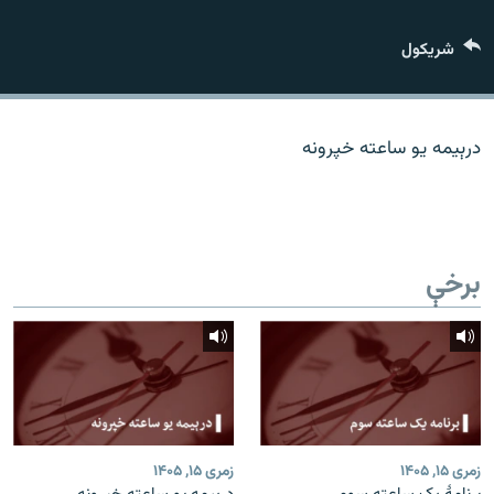
اړیکه
شريکول
دري پاڼه
Azadi English
درېیمه یو ساعته خپرونه
راسره ملګري شئ
برخې
د ازادې اروپا/ ازادي راډيو ټولې پاڼې
زمری ۱۵, ۱۴۰۵
زمری ۱۵, ۱۴۰۵