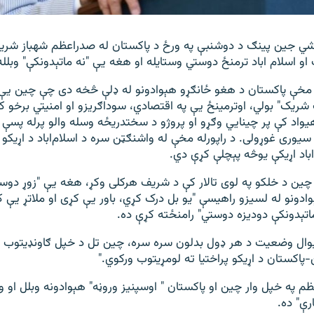
 جین‌ پینګ د دوشنبې په ورځ د پاکستان له صدراعظم شهباز شریف
او اسلام ‌اباد ترمنځ دوستي وستایله او هغه یې "نه ماتېدونکې" وبلله
له مخې پاکستان د هغو ځانګړو هېوادونو له ډلې څخه دی چې چین یې
ریک" بولي، اوترمینځ یې په اقتصادي، سوداګریزو او امنیتي برخو ک
واد کې پر چینایي وګړو او پروژو د سختدریځه وسله ‌والو پرله ‌پسې ب
 سیوری غوړولی. د راپورله مخې له واشنګټن سره د اسلام‌اباد د اړیک
اباد اړیکې یوڅه پېچلې کړې دي.
ین د خلکو په لوی تالار کې د شریف هرکلی وکړ، هغه یې "زوړ دوست
ادونو له لسیزو راهیسې "یو بل درک کړي، باور یې کړی او ملاتړ یې ک
اتېدونکې دودیزه دوستي" رامنځته کړې ده.
یوال وضعیت د هر ډول بدلون سره سره، چین تل د خپل ګاونډیتوب ډ
اکستان د اړیکو پراختیا ته لومړیتوب ورکوي."
م په خپل وار چین او پاکستان " اوسپنیز وروڼه" هېوادونه وبلل او 
رې" ده.