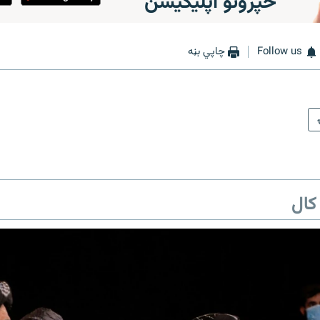
خپرونو اپلیکیشن
Follow us
چاپي بڼه
کال