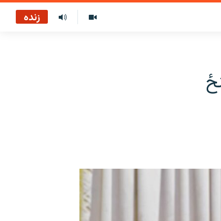
زنده
ځ