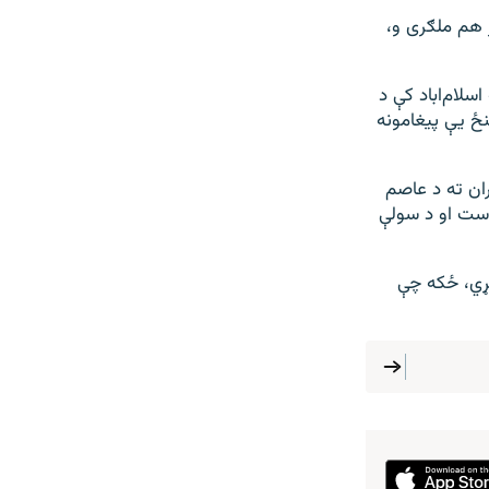
 هم ملګری و،
سلام‌اباد کې د
نځ یې پیغامونه
ان ته د عاصم
است او د سولې
کړي، ځکه چې