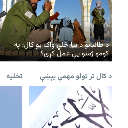
د طالبانو د بیا ځلي واک یو کال؛ په
کومو ژمنو یې عمل کړی؟
د کال تر ټولو مهمې پېښې
تخلیه