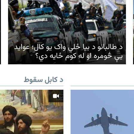
د طالبانو د بیا ځلي واک یو کال؛ عواید
یې څومره او له کوم ځایه دي؟
د کابل سقوط