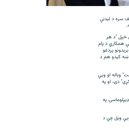
 سره د لیدنې
.
 خپل "د هر
ې همکاري د پام
ریدونو پردغو
و ښه کېدو هم د
" وباله او ویې
ړی" دی، او په
یپلوماسۍ په
ویې ویل چې د