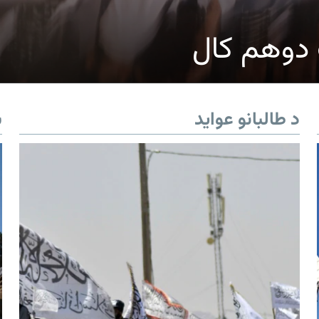
ک دوهم کال
د طالبانو عواید
ب