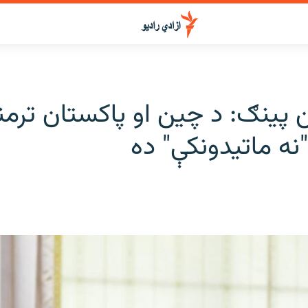
پینګ: د چین او پاکستان ترمن
نه ماتیدونکې" ده