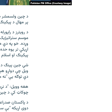
د چین ولسمشر شي
پر مهال د پیکینګ 
د رویترز د راپور
موسم ستراتیژیک ش
وړده. خو په دې هی
اړیکې تر یوه حده
پیکینګ او اسلام‌ 
شي جین ‌پینګ د چ
ویل چې دواړو هېو
دې توګه یې "نه م
هغه وویل: "د نړ
چوکاټ کې د چین-پ
د پاکستان صدراعظ
دوی اړیکه "بې سا