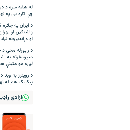
له هغه سره د دو
چې تازه یې په ته
د ایران په جګړه ک
واشنګټن او تهران
او وړاندیزونه تبا
د راپورله مخې د 
منیرسفرته په اشا
لپاره مو مثبتې ه
د رویترز په وینا
پیکینګ هم له تهر
ازادي راډی