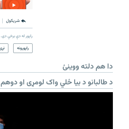
شريکول
راپور له دې برخې دی.
راپورونه
نړۍ
دا هم دلته ووینئ
د طالبانو د بیا ځلي واک لومړی او دوهم 