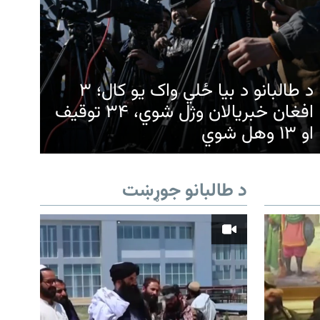
د طالبانو د بیا ځلي واک یو کال؛ ۳
افغان خبریالان وژل شوي، ۳۴ توقیف
او ۱۳ وهل شوي
د طالبانو جوړښت