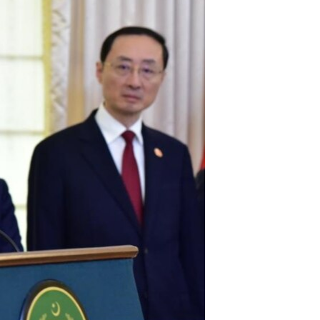
اړیکه