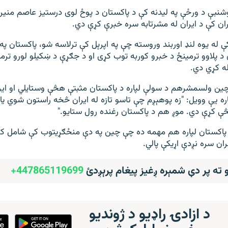
شنبې د ورځې په لیدنه کې د پاکستان د پوځ لوی درستیز عاصم منیر
ران کې د ایران له مشرتابه سره خبرې کړې دي.
ې له یوه لنډ اوربند وروسته چې په اپرېل کې ترلاسه شو، پاکستان په ا
 د پلاوو ترمینځ د خبرو کوربه توب کړی او د جګړې د ښکیلو لورو ترم
دله کړي دي.
چین ولسمشرهم د سولې لپاره د پاکستان مثبتې هڅې وستایلي او ایر
ره یې وویل: "زه پوهېږم چې تاسو تازه له ایران څخه راستون شوي ی
څې کړې دي. موږ هم د پاکستان رغنده رول ستایو."
 د پاکستان لپاره هم مهمه ده چې چین په دې منځګړیتوب کې شامل 
ان سره نږدې اړیکې پالي.
و ته پر دې شمېره ږغیز پیغام پرېږدئ
447865119699+
د ازادۍ راډیو د ژوندیو