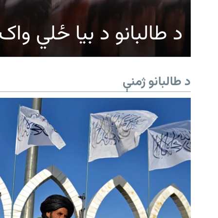
د طالبانو د بیا ځلي وا
د طالبانو ژمنې