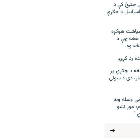
ني ختیځ کې د
 اسراییل د جګړې
 میاشت هوکړه
 هغه چې د
څه وه.
ده رد کړې.
غه د جګړې پر
ار، دی د سولې
مي وسله ونه
م: موږ نشو
."