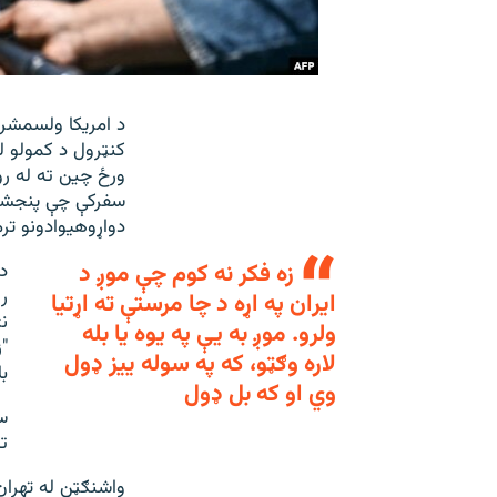
د امریکا ولسمشر 
کنټرول د کمولو ل
ورځ چین ته له رو
سفرکې چې پنجشنې
دواړوهیوادونو تر
زه فکر نه کوم چې موږ د
د
ر
ایران په اړه د چا مرستې ته اړتیا
ن
ولرو. موږ به یې په یوه یا بله
"
لاره وګټو، که په سوله ییز ډول
ب
وي او که بل ډول
س
ت
واشنګټن له تهرا