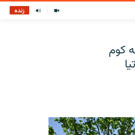
زنده
ه کوم
یا