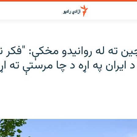
ن ته له روانیدو مخکې: "فکر ن
 ایران په اړه د چا مرستې ته اړت