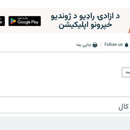
د ازادۍ راډیو د ژوندیو
خپرونو اپلیکیشن
Follow us
چاپي بڼه
ه
کال