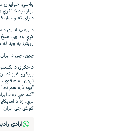
واخلي، خوایران د 
ټولو، په ځانګړي ډ
د پای ته رسولو غ
د ټرمپ ادارې د س
کړې وه چې هېڅ ه
رویترز په وینا ل
چین، چې د ایران د
د جګړې د لګښتونو
پرېکړو اغېز نه ل
تړون ته هڅوي، و
"یوه ذره هم نه." 
"کله چې زه د ایر
لري. زه د امریکای
کولای چې ایران ا
ازادي راډی