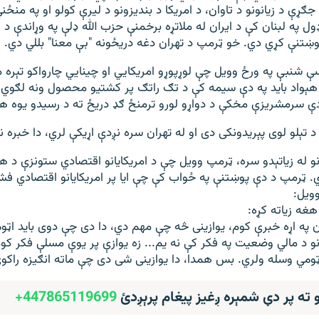
جګړې د زیانونو د تاوان، د امریکا د بندیزونو د لیرې کولو او په منځ
ول په لبنان کې د ایران له ملاتړه برخمنې حزب الله ډلې په وړاندې د
وښتنې کړي دي. خو ټرمپ د تهران دغه دریځونه "بې ‌معنا" بللي دي.
ې‌ شنبې په ورځ وویل چې لوړپوړو امریکایي او چینایي چارواکو تېره
ېواد باید په دې سیمه کې د تګ راتګ پر کشتیو محصول ونه لګوي
ه دې سرمشریزې مخکې د دواړو لورو ترمنځ ګډ دریځ ته د رسیدو یوه ه
 تېلو لوی پېریدونکی دی او له تهران سره نږدې اړیکې لري، دا خبره ن
 له زیاتېدو سره، ټرمپ وویل چې د امریکایانو اقتصادي ستونزې د ه
ري. ټرمپ د دې پوښتنې په ځواب کې چې ایا پر امریکایانو اقتصادي فش
ویل:
هغه زیاته کړه:
ان په اړه خبرې کوم، یوازینی څه چې مهم دي، دا دی چې دوی باید اټو
انو د مالي وضعیت په فکر کې نه یم... زه یوازې پر یوې مسلې فکر کو
ټومي وسله ولري. بس همدا، دا یوازینی شی دی چې ماته انګیزه راکوي
و ته پر دې شمېره ږغیز پیغام پرېږدئ
447865119699+