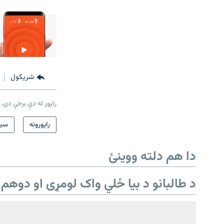
شريکول
راپور له دې برخې دی.
دري پاڼه
راپورونه
سيم
Azadi English
دا هم دلته ووینئ
راسره ملګري شئ
د طالبانو د بیا ځلي واک لومړی او دوهم 
د ازادې اروپا/ ازادي راډيو ټولې پاڼې