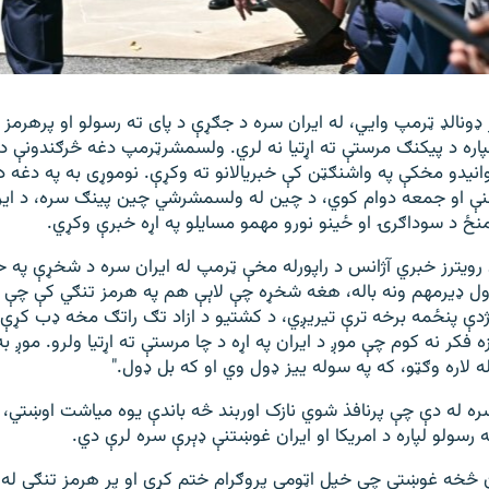
ډونالډ ټرمپ وایي، له ایران سره د جګړې د پای ته رسولو او پرهرمز ت
پاره د پیکنګ مرستې ته اړتیا نه لري. ولسمشرټرمپ دغه څرګندونې د
انیدو مخکې په واشنګټن کې خبریالانو ته وکړې. نوموړی به په دغه 
 او جمعه دوام کوي، د چین له ولسمشرشي چین پینګ سره، د ایران
منځ د سوداګرۍ او ځینو نورو مهمو مسایلو په اړه خبرې وکړي.
 رویترز خبري آژانس د راپورله مخې ټرمپ له ایران سره د شخړې په 
ول ډیرمهم ونه باله، هغه شخړه چې لاېې هم په هرمز تنګي کې چې د 
ژدې پنځمه برخه ترې تیریږي، د کشتیو د ازاد تګ راتګ مخه ډب کړې
زه فکر نه کوم چې موږ د ایران په اړه د چا مرستې ته اړتیا ولرو. موږ به
له لاره وګټو، که په سوله ییز ډول وي او که بل ډول."
ره له دې چې پرنافذ شوي نازک اوربند څه باندې یوه میاشت اوښتي، 
ه رسولو لپاره د امریکا او ایران غوښتنې ډېرې سره لرې دي.
ن څخه غوښتي چې خپل اټومي پروګرام ختم کړي او پر هرمز تنګي له 