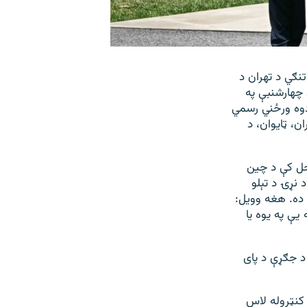
نګي د تهران د
 چهارشنبې په
دوه ورځني رسمي
، ټایوان، د
حل کې د چین
نړۍ د تېلو
 ده. هغه وویل:
 یې په یوه یا
د جګړې د پای
کنټروله لاس