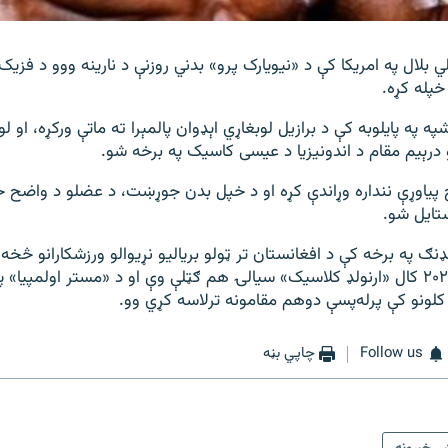
لي بلال په امریکا کې د «نیویارک پرو» بدني روزنې د نارینه ووو د فزی
خپله کړه.
ه په پایلوبه کې د برازیل لوبغاړي اېډوان پالمېرا ته ماتې ورکړه، او 
 درېیم مقام د اندونیزیا د عیسی کاسیک په برخه شو.
 پیاوړې ننداره وړاندې کړه او د خپل بدن جوړښت، د عضلو د واضح ح
ستایل شو.
لډنګ په برخه کې د افغانستان تر ټولو بریالیو نړیوالو ورزشکارانو څخ
تر دې وړاندې د ۲۰۲۴ کال «ارنولډ کلاسیک» سیالۍ هم ګټلې وې او د «مستر اولمپی
Follow us
چاپي بڼه