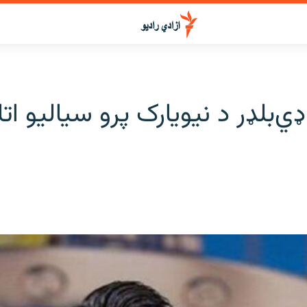
ډي‌بلډر د نیویارک پرو سیالیو ات