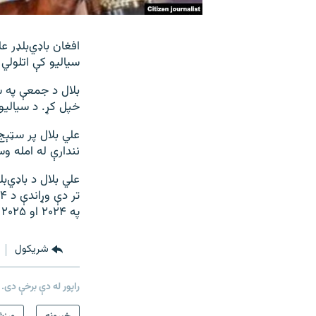
افغان باډي‌بلډر ع
سیالیو کې اتلولي 
بلال د جمعې په شپ
خپل کړ. د سیالیو
علي بلال پر سټېج
نندارې له امله و
علي بلال د باډي‌ب
په ۲۰۲۴ او ۲۰۲۵ کلونو کې پرله‌پسې دوهم مقامونه ترلاسه کړي وو.
شريکول
راپور له دې برخې دی.
دري پاڼه