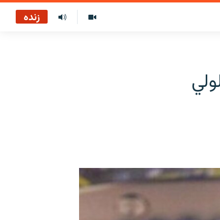
زنده
لولي