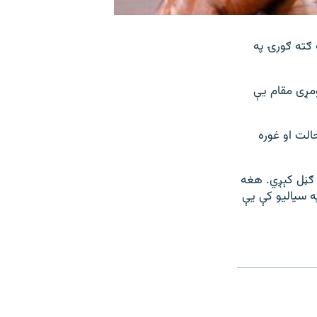
ک ګته ګورۍ په
لومړی مقام یې
الت او غوره
ه ګڼل کېږي. هغه
ا» په سیالیو کې یې