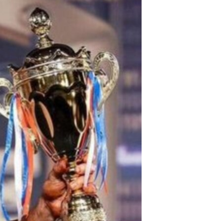
اړیکه