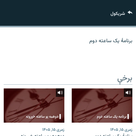
اړیکه
شريکول
دري پاڼه
Azadi English
برنامۀ یک ساعته دوم
راسره ملګري شئ
برخې
د ازادې اروپا/ ازادي راډيو ټولې پاڼې
زمری ۱۵, ۱۴۰۵
زمری ۱۵, ۱۴۰۵