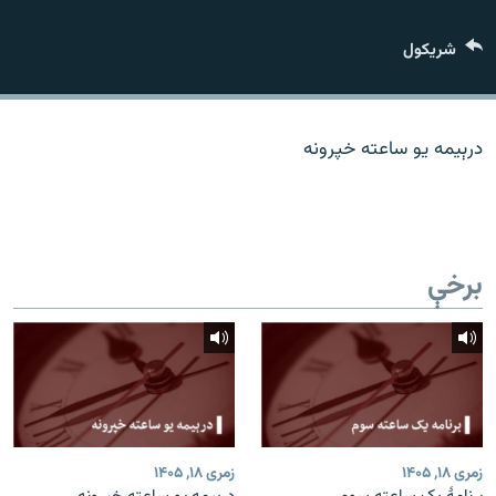
اړیکه
شريکول
دري پاڼه
Azadi English
درېیمه یو ساعته خپرونه
راسره ملګري شئ
برخې
د ازادې اروپا/ ازادي راډيو ټولې پاڼې
زمری ۱۸, ۱۴۰۵
زمری ۱۸, ۱۴۰۵