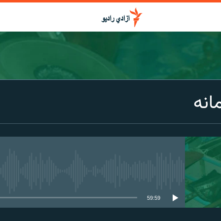
انه
media source currently available
59:59