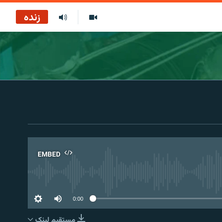
زنده
EMBED
No 
0:00
مستقیم لېنک