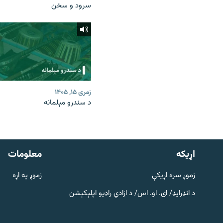
سرود و سخن
زمری ۱۵, ۱۴۰۵
د سندرو مېلمانه
دري پاڼه
Azadi English
اړيکه
معلومات
راسره ملګري شئ
زموږ سره اړیکې
زموږ په اړه
د انډرایډ/ ای. او. اس/ د ازادي راډیو اپلېکېشن
د ازادې اروپا/ ازادي راډيو ټولې پاڼې