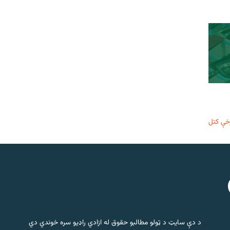
خې کتل
د دې سایټ د ټولو مطالبو حقوق له ازادي راډیو سره خوندي دي