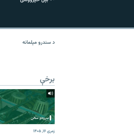
اړیکه
د سندرو مېلمانه
برخې
زمری ۱۶, ۱۴۰۵