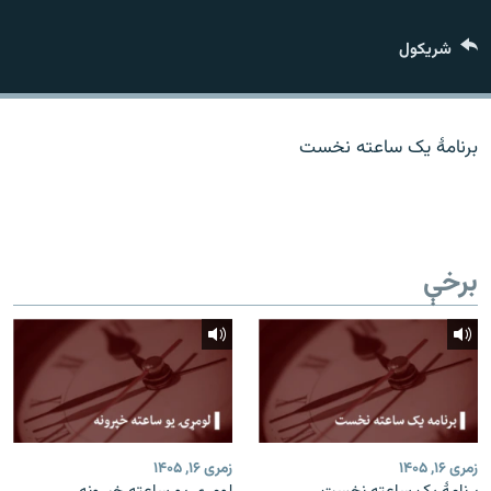
اړیکه
شريکول
دري پاڼه
Azadi English
برنامۀ یک ساعته نخست
راسره ملګري شئ
برخې
د ازادې اروپا/ ازادي راډيو ټولې پاڼې
زمری ۱۶, ۱۴۰۵
زمری ۱۶, ۱۴۰۵