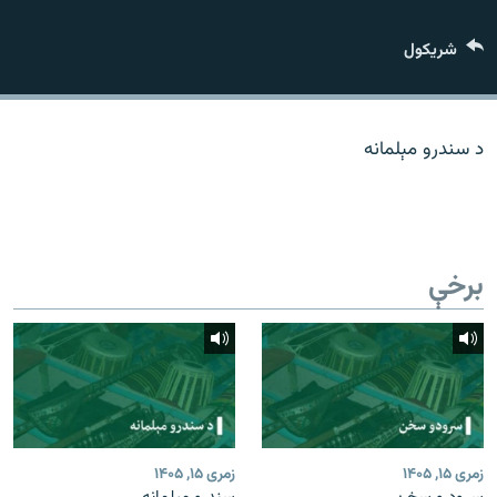
اړیکه
شريکول
دري پاڼه
Azadi English
د سندرو مېلمانه
راسره ملګري شئ
برخې
د ازادې اروپا/ ازادي راډيو ټولې پاڼې
زمری ۱۵, ۱۴۰۵
زمری ۱۵, ۱۴۰۵