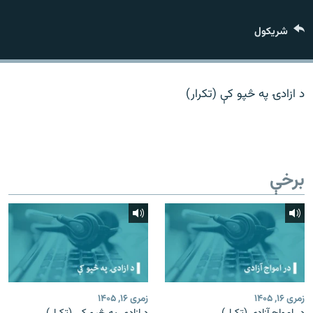
اړیکه
شريکول
دري پاڼه
Azadi English
د ازادۍ په څپو کې (تکرار)
راسره ملګري شئ
برخې
د ازادې اروپا/ ازادي راډيو ټولې پاڼې
زمری ۱۶, ۱۴۰۵
زمری ۱۶, ۱۴۰۵