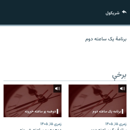
اړیکه
شريکول
دري پاڼه
Azadi English
برنامۀ یک ساعته دوم
راسره ملګري شئ
برخې
د ازادې اروپا/ ازادي راډيو ټولې پاڼې
زمری ۱۵, ۱۴۰۵
زمری ۱۵, ۱۴۰۵